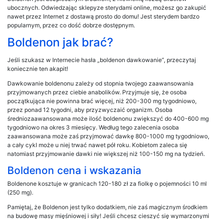
ubocznych. Odwiedzając sklepyze sterydami online, możesz go zakupić
nawet przez Internet z dostawą prosto do domu! Jest sterydem bardzo
popularnym, przez co dość dobrze dostępnym.
Boldenon jak brać?
Jeśli szukasz w Internecie hasła „boldenon dawkowanie”, przeczytaj
koniecznie ten akapit!
Dawkowanie boldenonu zależy od stopnia twojego zaawansowania
przyjmowanych przez ciebie anabolików. Przyjmuje się, że osoba
początkująca nie powinna brać więcej, niż 200-300 mg tygodniowo,
przez ponad 12 tygodni, aby przyzwyczaić organizm. Osoba
średniozaawansowana może ilość boldenonu zwiększyć do 400-600 mg
tygodniowo na okres 3 miesięcy. Według tego zalecenia osoba
zaawansowana może zaś przyjmować dawkę 800-1000 mg tygodniowo,
a cały cykl może u niej trwać nawet pół roku. Kobietom zaleca się
natomiast przyjmowanie dawki nie większej niż 100-150 mg na tydzień.
Boldenon cena i wskazania
Boldenone kosztuje w granicach 120-180 zł za fiolkę o pojemności 10 ml
(250 mg).
Pamiętaj, że Boldenon jest tylko dodatkiem, nie zaś magicznym środkiem
na budowę masy mięśniowej i siły! Jeśli chcesz cieszyć się wymarzonymi