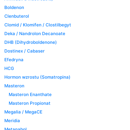
Boldenon
Clenbuterol
Clomid / Klomifen / Clostilbegyt
Deka / Nandrolon Decanoate
DHB (Dihydroboldenone)
Dostinex / Cabaser
Efedryna
HCG
Hormon wzrostu (Somatropina)
Masteron
Masteron Enanthate
Masteron Propionat
Megalia / MegaCE
Meridia
Metanabol