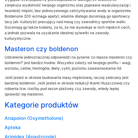
zwiększa wydolność twojego organizmu oraz poprawia waskularyzację i
twardość mięśni, bez jednoczesnego zatrzymywania wody w organizmie.
Boldenone 200 wzmaga apetyt, właśnie dlatego doceniają go sportowcy
tacy jak: kulturyści pracujący nad masą czy zawodnicy sportów walki.
Doceniają go także kobiety, za to, że nie wywołuje w nich męskich cech,
a jednak pozwala na uzyskanie idealnej sylwetki na zawody
kulturystyczne.
Masteron czy boldenon
Udzielenie jednoznacznej odpowiedzi na pytanie ‘co lepsze masteron czy
boldenon?’ jest bardzo trudne. Wszystko zależy od twojego profilu – wagi,
wzrostu, celów, treningów, diety, cykli, poziomu zaawansowania itd.
Jeśli jesteś w okresie budowania masy mięśniowej, raczej zalecany jest
bardziej boldenon. Jeśli jesteś w okresie redukcji tkanki tłuszczowej czy
robienia tzw. rzeźby pod sezon plażowy czy zawody, wtedy lepiej
sprawdzi się masteron.
Kategorie produktów
Anapolon (Oxymetholone)
Apteka
Arimidex (Anastrozole)