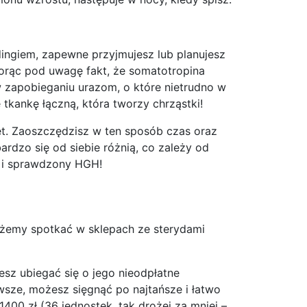
dingiem, zapewne przyjmujesz lub planujesz
orąc pod uwagę fakt, że somatotropina
 zapobieganiu urazom, o które nietrudno w
tkankę łączną, która tworzy chrząstki!
et. Zaoszczędzisz w ten sposób czas oraz
rdzo się od siebie różnią, co zależy od
y i sprawdzony HGH!
możemy spotkać w sklepach ze sterydami
z ubiegać się o jego nieodpłatne
sze, możesz sięgnąć po najtańsze i łatwo
400 zł (36 jednostek, tak drożej za mniej –