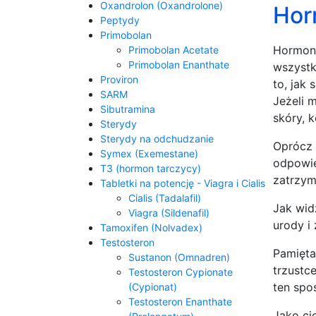
Oxandrolon (Oxandrolone)
Hor
Peptydy
Primobolan
Hormon 
Primobolan Acetate
Primobolan Enanthate
wszystk
Proviron
to, jak
SARM
Jeżeli 
Sibutramina
skóry, 
Sterydy
Sterydy na odchudzanie
Oprócz 
Symex (Exemestane)
odpowie
T3 (hormon tarczycy)
zatrzym
Tabletki na potencję - Viagra i Cialis
Cialis (Tadalafil)
Jak wid
Viagra (Sildenafil)
urody i
Tamoxifen (Nolvadex)
Testosteron
Pamięta
Sustanon (Omnadren)
trzustc
Testosteron Cypionate
ten spo
(Cypionat)
Testosteron Enanthate
Jako ci