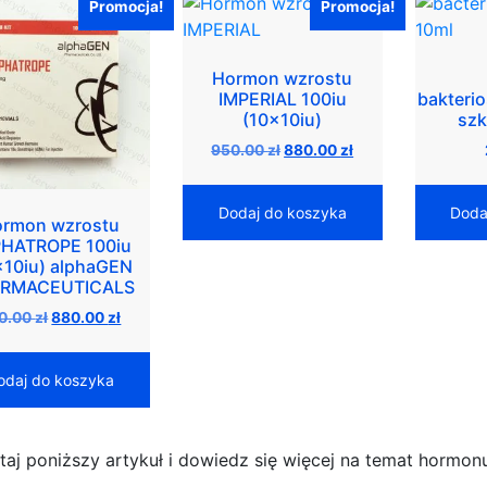
Promocja!
Promocja!
Hormon wzrostu
IMPERIAL 100iu
bakteri
(10x10iu)
szk
Pierwotna
Aktualna
950.00
zł
880.00
zł
cena
cena
wynosiła:
wynosi:
Dodaj do koszyka
Doda
950.00 zł.
880.00 zł.
rmon wzrostu
HATROPE 100iu
x10iu) alphaGEN
RMACEUTICALS
Pierwotna
Aktualna
0.00
zł
880.00
zł
cena
cena
wynosiła:
wynosi:
odaj do koszyka
950.00 zł.
880.00 zł.
taj poniższy artykuł i dowiedz się więcej na temat hormo