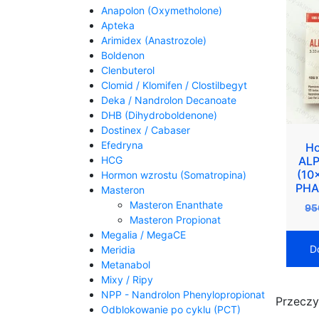
Anapolon (Oxymetholone)
Apteka
Arimidex (Anastrozole)
Boldenon
Clenbuterol
Clomid / Klomifen / Clostilbegyt
Deka / Nandrolon Decanoate
DHB (Dihydroboldenone)
Dostinex / Cabaser
Efedryna
Ho
HCG
ALP
(10
Hormon wzrostu (Somatropina)
PHA
Masteron
Masteron Enanthate
95
Masteron Propionat
Megalia / MegaCE
D
Meridia
Metanabol
Mixy / Ripy
NPP - Nandrolon Phenylopropionat
Przeczy
Odblokowanie po cyklu (PCT)