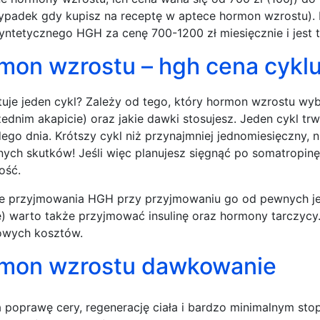
zypadek gdy kupisz na receptę w aptece hormon wzrostu). 
yntetycznego HGH za cenę 700-1200 zł miesięcznie i jest 
mon wzrostu – hgh cena cykl
ztuje jeden cykl? Zależy od tego, który hormon wzrostu wyb
ednim akapicie) oraz jakie dawki stosujesz. Jeden cykl tr
dego dnia. Krótszy cykl niż przynajmniej jednomiesięczny, 
ych skutków! Jeśli więc planujesz sięgnąć po somatropinę,
ość.
e przyjmowania HGH przy przyjmowaniu go od pewnych je
e) warto także przyjmować insulinę oraz hormony tarczycy.
owych kosztów.
mon wzrostu dawkowanie
 poprawę cery, regenerację ciała i bardzo minimalnym stopn