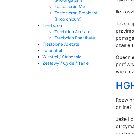
(Prolongatum)
Testosteron Mix
Ile kos
Testosteron Propionat
(Propionicum)
Jeżeli 
Trenbolon
przyjmo
Trenbolon Acetate
pomaga 
Trenbolon Enanthate
Trestolone Acetate
czasie 
Turanabol
Obecnie
Winstrol / Stanozolol
Zestawy / Cykle / Taniej
porówna
wielu c
HGH
Rozwińm
online?
Jeżeli 
otrzyma
dostępn