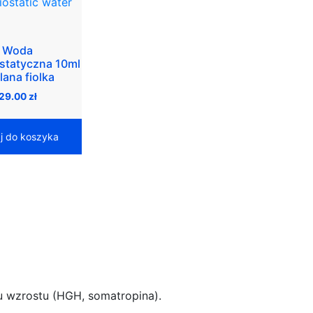
Woda
ostatyczna 10ml
lana fiolka
29.00
zł
j do koszyka
nu wzrostu (HGH, somatropina).