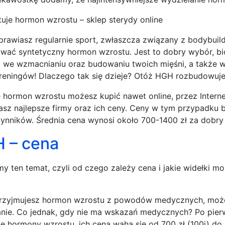
ztuje hormon wzrostu – sklep sterydy online
uprawiasz regularnie sport, zwłaszcza związany z bodybuil
wać syntetyczny hormon wzrostu. Jest to dobry wybór, bi
we wzmacnianiu oraz budowaniu twoich mięśni, a także w
treningów! Dlaczego tak się dzieje? Otóż HGH rozbudowuje 
 hormon wzrostu możesz kupić nawet online, przez Intern
sz najlepsze firmy oraz ich ceny. Ceny w tym przypadku ba
zynników. Średnia cena wynosi około 700-1400 zł za dobr
 – cena
y ten temat, czyli od czego zależy cena i jakie widełki 
przyjmujesz hormon wzrostu z powodów medycznych, możes
nie. Co jednak, gdy nie ma wskazań medycznych? Po pierw
e hormony wzrostu, ich cena waha się od 700 zł (100j) do 1