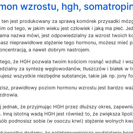
mon wzrostu, hgh, somatropin
ten jest produkowany za sprawą komórek przysadki mózg
im od tego, w jakim wieku jest człowiek i jaką ma płeć. Je
 sama nazwa mówi, jest odpowiedzialny za wzrost twoich ko
masz nieprawidłowe stężenie tego hormonu, możesz mieć 
koncentracją, a nawet dobrym nastrojem.
tego, że HGH pozwala twoim kościom rosnąć wzdłuż i wsz
dzialny za syntezę węglowodanów, tłuszczów i białek w t
ujesz wszystkie niezbędne substancje, takie jak np. jony f
zisz, prawidłowy poziom hormonu wzrostu jest bardzo waż
 zdrowia.
j jednak, że przyjmując HGH przez dłuższy okres, zapewni
e. Inną istotną wadą HGH jest również to, że zwiększa lipol
sób podnosisz sobie (w osoczu krwi) stężenie wolnych k
ekawostkę dodamy, że najintensywniejsze wydzielanie horm