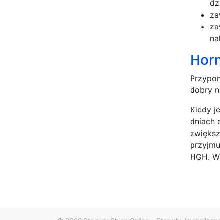
dz
za
za
na
Horm
Przypom
dobry n
Kiedy j
dniach 
zwiększ
przyjmu
HGH. Wn