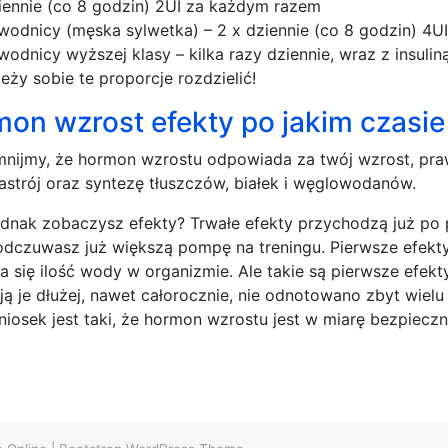
iennie (co 8 godzin) 2UI za każdym razem
wodnicy (męska sylwetka) – 2 x dziennie (co 8 godzin) 4
wodnicy wyższej klasy – kilka razy dziennie, wraz z insuli
leży sobie te proporcje rozdzielić!
on wzrost efekty po jakim czasie
nijmy, że hormon wzrostu odpowiada za twój wzrost, praw
astrój oraz syntezę tłuszczów, białek i węglowodanów.
ednak zobaczysz efekty? Trwałe efekty przychodzą już po
odczuwasz już większą pompę na treningu. Pierwsze efekt
a się ilość wody w organizmie. Ale takie są pierwsze efek
ją je dłużej, nawet całorocznie, nie odnotowano zbyt wi
iosek jest taki, że hormon wzrostu jest w miarę bezpieczn