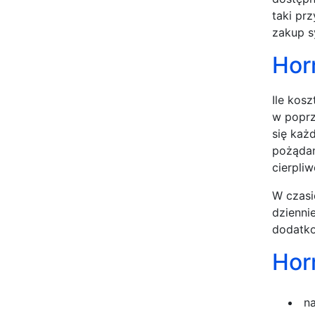
taki pr
zakup s
Hor
Ile kos
w poprz
się każ
pożądan
cierpliw
W czasi
dzienni
dodatk
Hor
na