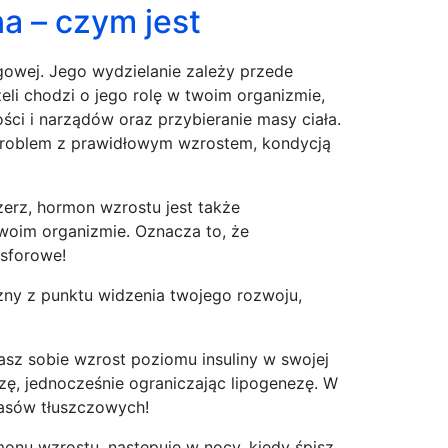
a – czym jest
owej. Jego wydzielanie zależy przede
żeli chodzi o jego rolę w twoim organizmie,
ści i narządów oraz przybieranie masy ciała.
problem z prawidłowym wzrostem, kondycją
erz, hormon wzrostu jest także
woim organizmie. Oznacza to, że
osforowe!
ny z punktu widzenia twojego rozwoju,
asz sobie wzrost poziomu insuliny w swojej
izę, jednocześnie ograniczając lipogenezę. W
wasów tłuszczowych!
onu wzrostu, następuje w nocy, kiedy śpisz.