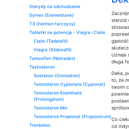
Sterydy na odchudzanie
Zacznij
Symex (Exemestane)
steroid 
T3 (hormon tarczycy)
stosowa
Tabletki na potencję - Viagra i Cialis
poprawi
gęstość
Cialis (Tadalafil)
skutecz
Viagra (Sildenafil)
Uznaje 
Tamoxifen (Nolvadex)
długa f
Testosteron
Deka, p
Sustanon (Omnadren)
to, że 
Testosteron Cypionate (Cypionat)
twoim ce
Testosteron Enanthate
powinie
(Prolongatum)
postawi
spróbow
Testosteron Mix
Testosteron Propionat (Propionicum)
Co ciek
Trenbolon
od indy