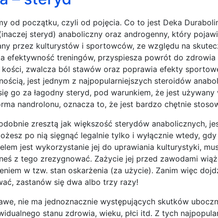
my od początku, czyli od pojęcia. Co to jest Deka Durabol
(inaczej steryd) anaboliczny oraz androgenny, który pojawił
ny przez kulturystów i sportowców, ze względu na skutecz
a efektywność treningów, przyspiesza powrót do zdrowia (
 kości, zwalcza ból stawów oraz poprawia efekty sporto
nością, jest jednym z najpopularniejszych steroidów anabo
się go za łagodny steryd, pod warunkiem, że jest używan
orma nandrolonu, oznacza to, że jest bardzo chętnie stos
odobnie zresztą jak większość sterydów anabolicznych, jes
możesz po nią sięgnąć legalnie tylko i wyłącznie wtedy, g
lem jest wykorzystanie jej do uprawiania kulturystyki, musi
neś z tego zrezygnować. Zażycie jej przed zawodami wiąże 
eniem w tzw. stan oskarżenia (za użycie). Zanim więc dojd
ać, zastanów się dwa albo trzy razy!
awe, nie ma jednoznacznie występujących skutków uboczn
widualnego stanu zdrowia, wieku, płci itd. Z tych najpopu