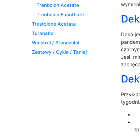
wymieni
Trenbolon Acetate
Trenbolon Enanthate
Dek
Trestolone Acetate
Turanabol
Deka je
pandemi
Winstrol / Stanozolol
czarnym
Zestawy / Cykle / Taniej
Jeśli m
zachęca
Deka
Przykła
tygodni
np