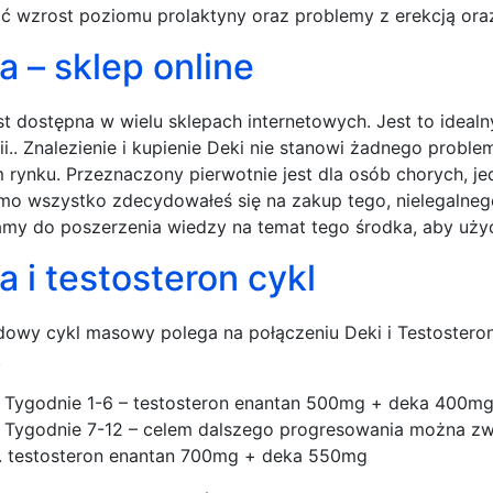
ć wzrost poziomu prolaktyny oraz problemy z erekcją oraz
a – sklep online
st dostępna w wielu sklepach internetowych. Jest to idea
i.. Znalezienie i kupienie Deki nie stanowi żadnego proble
 rynku. Przeznaczony pierwotnie jest dla osób chorych, j
imo wszystko zdecydowałeś się na zakup tego, nielegalneg
my do poszerzenia wiedzy na temat tego środka, aby użyć g
 i testosteron cykl
dowy cykl masowy polega na połączeniu Deki i Testosteronu
.
Tygodnie 1-6 – testosteron enantan 500mg + deka 400m
Tygodnie 7-12 – celem dalszego progresowania można zwię
. testosteron enantan 700mg + deka 550mg