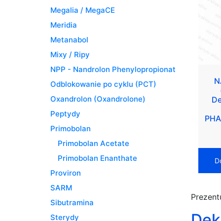
Megalia / MegaCE
Meridia
Metanabol
Mixy / Ripy
NPP - Nandrolon Phenylopropionat
N
Odblokowanie po cyklu (PCT)
Oxandrolon (Oxandrolone)
De
Peptydy
PHA
Primobolan
Primobolan Acetate
Primobolan Enanthate
D
Proviron
SARM
Prezent
Sibutramina
Dek
Sterydy