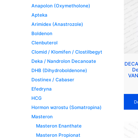
Anapolon (Oxymetholone)
Apteka
Arimidex (Anastrozole)
Boldenon
Clenbuterol
Clomid / Klomifen / Clostilbegyt
Deka / Nandrolon Decanoate
DECA
De
DHB (Dihydroboldenone)
VAN
Dostinex / Cabaser
Efedryna
HCG
D
Hormon wzrostu (Somatropina)
Masteron
Masteron Enanthate
Masteron Propionat