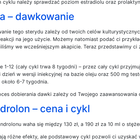
 cyklu należy sprawdzać poziom estradiolu oraz prolaktyn
a – dawkowanie
nie tego sterydu zależy od twoich celów kulturystycznyc
reakcji na jego użycie. Możemy natomiast podać ci przy
iliśmy we wcześniejszym akapicie. Teraz przedstawimy ci
e 1-12 (cały cykl trwa 8 tygodni) – przez cały cykl przyj
i dzień w wersji iniekcyjnej na bazie oleju oraz 500 mg te
j około 6-7 tygodnia.
oces dobierania dawki zależy od Twojego zaawansowania o
rolon – cena i cykl
ndrolonu waha się między 130 zł, a 190 zł za 10 ml o stę
ają różne efekty, ale podstawowy cykl pozwoli ci uzyskać 