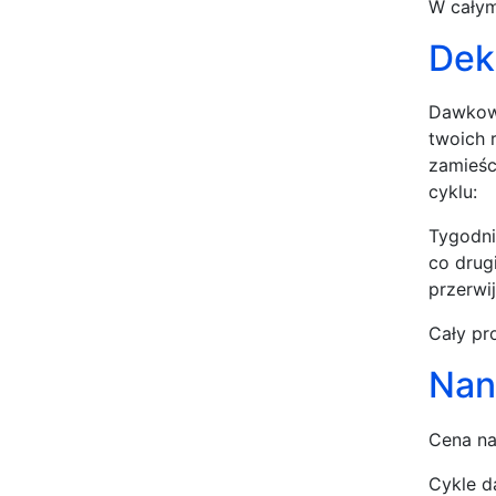
W całym
Dek
Dawkowa
twoich 
zamieśc
cyklu:
Tygodni
co drug
przerwi
Cały pr
Nand
Cena na
Cykle d