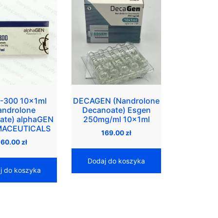
-300 10x1ml
DECAGEN (Nandrolone
androlone
Decanoate) Esgen
ate) alphaGEN
250mg/ml 10x1ml
ACEUTICALS
169.00
zł
160.00
zł
Dodaj do koszyka
j do koszyka