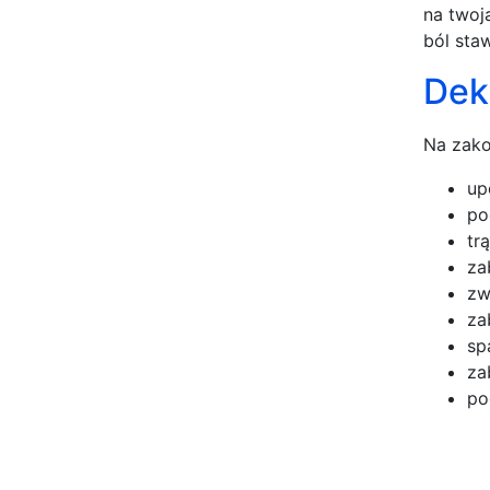
na twoj
ból sta
Dek
Na zako
up
po
tr
za
zw
za
sp
za
po