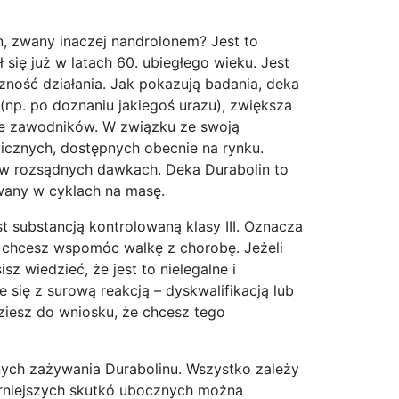
in, zwany inaczej nandrolonem? Jest to
 się już w latach 60. ubiegłego wieku. Jest
ność działania. Jak pokazują badania, deka
np. po doznaniu jakiegoś urazu), zwiększa
we zawodników. W związku ze swoją
licznych, dostępnych obecnie na rynku.
y w rozsądnych dawkach. Deka Durabolin to
owany w cyklach na masę.
t substancją kontrolowaną klasy III. Oznacza
dy chcesz wspomóc walkę z chorobę. Jeżeli
sz wiedzieć, że jest to nielegalne i
się z surową reakcją – dyskwalifikacją lub
ziesz do wniosku, że chcesz tego
ych zażywania Durabolinu. Wszystko zależy
larniejszych skutkó ubocznych można