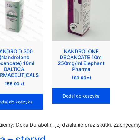
ANDRO D 300
NANDROLONE
(Nandrolone
DECANOATE 10ml
canoate) 10ml
250mg/ml Elephant
BALTICA
Pharma
RMACEUTICALS
160.00
zł
155.00
zł
Dodaj do koszyka
odaj do koszyka
ujemy: Deka Durabolin, jej działanie oraz skutki. Zachęcam
a – steryd