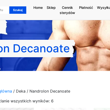
Home
Sklep
Cennik
Płatność
Wysyłk
sterydów
lon Decanoate
główna
/ Deka / Nandrolon Decanoate
lanie wszystkich wyników: 6