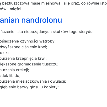
ą beztłuszczową masę mięśniową i siłę oraz, co równie is
wów i mięśni.
anian nandrolonu
ńczenie lista niepożądanych skutków tego sterydu.
ośledzenie czynności wątroby;
dwyższone ciśnienie krwi;
ądzik;
burzenia krzepnięcia krwi;
iększone gromadzenie tłuszczu;
burzenia erekcji;
adek libido;
burzenia miesiączkowania i owulacji;
głębienie barwy głosu u kobiety;