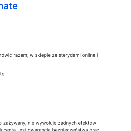
nate
ówić razem, w sklepie ze sterydami online i
te
wo zażywany, nie wywołuje żadnych efektów
ucenta, jest gwarancją bezpieczeństwa oraz