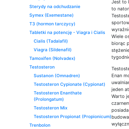
Jest to
Sterydy na odchudzanie
to nato
Symex (Exemestane)
Testost
sportow
T3 (hormon tarczycy)
wyraźni
Tabletki na potencję - Viagra i Cialis
Wiele o
Cialis (Tadalafil)
biorąc 
Viagra (Sildenafil)
stężeni
tygodni
Tamoxifen (Nolvadex)
Testosteron
Testost
Enan mo
Sustanon (Omnadren)
uwalnia
Testosteron Cypionate (Cypionat)
jeden a
Testosteron Enanthate
Warto j
(Prolongatum)
czarnem
Testosteron Mix
posiada
Testosteron Propionat (Propionicum)
budowan
wyłączn
Trenbolon