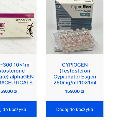
-300 10x1ml
CYPIOGEN
stosterone
(Testosteron
ate) alphaGEN
Cypionate) Esgen
ACEUTICALS
250mg/ml 10x1ml
159.00
zł
159.00
zł
j do koszyka
Dodaj do koszyka