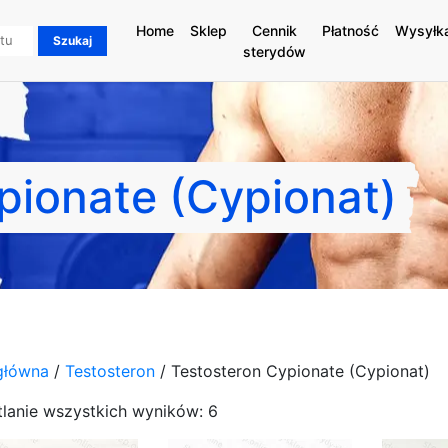
Home
Sklep
Cennik
Płatność
Wysyłk
sterydów
pionate (Cypionat)
główna
/
Testosteron
/ Testosteron Cypionate (Cypionat)
lanie wszystkich wyników: 6