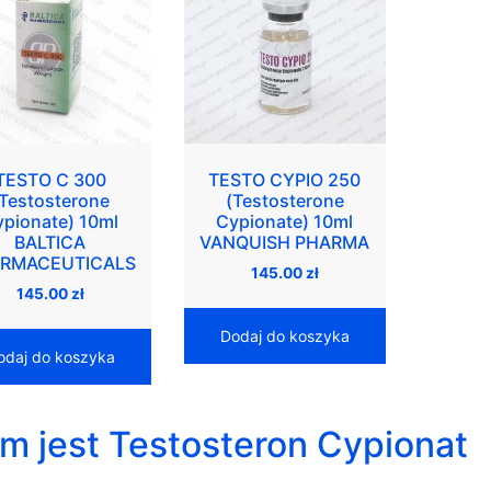
TESTO C 300
TESTO CYPIO 250
(Testosterone
(Testosterone
ypionate) 10ml
Cypionate) 10ml
BALTICA
VANQUISH PHARMA
RMACEUTICALS
145.00
zł
145.00
zł
Dodaj do koszyka
odaj do koszyka
m jest Testosteron Cypionat