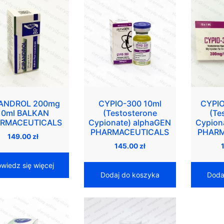
PANDROL 200mg
CYPIO-300 10ml
CYPIO
10ml BALKAN
(Testosterone
(Te
RMACEUTICALS
Cypionate) alphaGEN
Cypion
PHARMACEUTICALS
PHARM
149.00
zł
145.00
zł
wiedz się więcej
Dodaj do koszyka
Doda