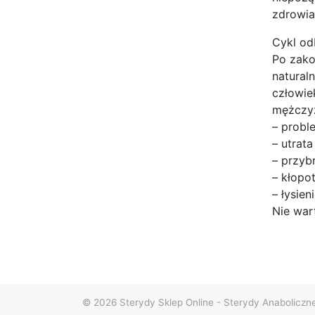
zdrowia
Cykl od
Po zako
natural
człowie
mężczyz
– probl
– utrat
– przyb
– kłopo
– łysieni
Nie war
© 2026
Sterydy Sklep Online - Sterydy Anaboliczn