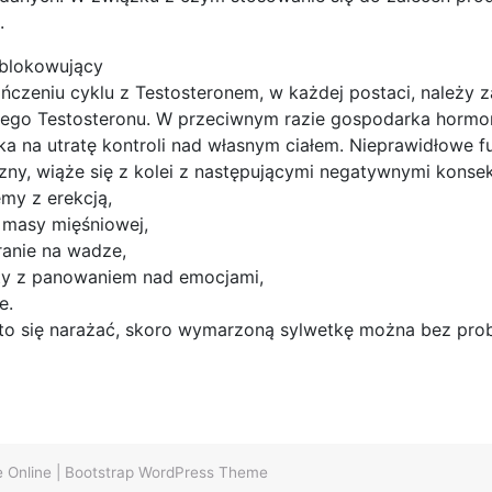
.
blokowujący
ńczeniu cyklu z Testosteronem, w każdej postaci, należy
nego Testosteronu. W przeciwnym razie gospodarka hormon
ka na utratę kontroli nad własnym ciałem. Nieprawidłowe
ny, wiąże się z kolei z następującymi negatywnymi konse
emy z erekcją,
a masy mięśniowej,
ranie na wadze,
ty z panowaniem nad emocjami,
e.
to się narażać, skoro wymarzoną sylwetkę można bez pr
e Online
|
Bootstrap WordPress Theme