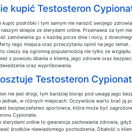
ie kupić Testosteron Cypiona
e kupić podróbki i tym samym nie narazić swojego zdrowia
 naszym sklepie ze sterydami online. Przemawia za tym nie 
ść zamówienia go o każdej porze dnia i nocy, z dowolnego 
ferty tego miejsca oraz przeczytaniu opinii na jego temat.
 to cieszy się ogromną popularnością nie tylko ze względu n
nież z powodu dbania o klienta, jego zdrowie oraz bezpiecz
dwiedzenia oraz wypróbowania.
 kosztuje Testosteron Cypiona
ten nie jest drogi, tym bardziej biorąc pod uwagę jego b
ię jednak, w różnych miejscach. Oczywiście warto brać ją
 jest bezpieczeństwo sportowca, które może być zagrożon
eronu Cypionate.
e sterydami online to gwarancja zachowania zdrowia, gdy
wać środków niewiadomego pochodzenia. Dbałość o klienta