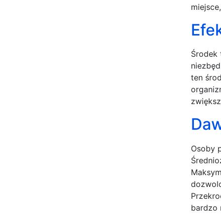
miejsce
Efe
Środek 
niezbęd
ten śro
organiz
zwiększ
Daw
Osoby p
Średnio
Maksyma
dozwolo
Przekro
bardzo 