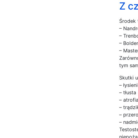
Z c
Środek 
– Nand
– Trenb
– Bolde
– Maste
Zarówno
tym sam
Skutki 
– łysieni
– tłusta
– atrofi
– trądzi
– przero
– nadmie
Testost
niepożą