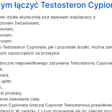
zym łączyć Testosteron Cypio
ten działa skuteczniej pod wpływem współpracy z:
rolonem Decanoatem,
olonem,
nonem,
ronem.
 Testosteron Cypionate, jak i pozostałe środki, można zam
ym zaoszczędzić na przesyłce.
uboczne nieprawidłowego zażywania Testosteronu Cypiona
e,
 cera,
a jąder,
k,
st prostaty,
rne owłosienie ciała.
eron Cypionate (inaczej Cypionat Testosteronu) prawidło
danych. W związku z czym stosowanie się do zaleceń prod