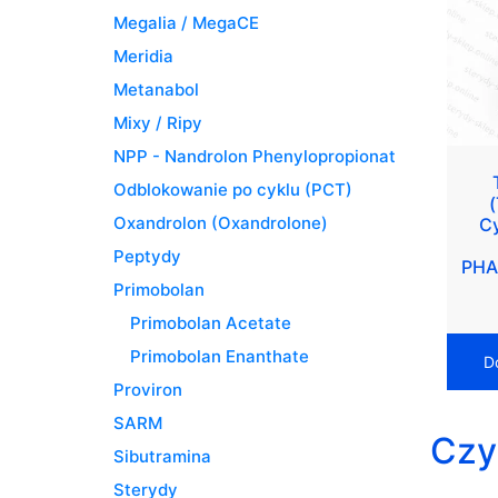
Megalia / MegaCE
Meridia
Metanabol
Mixy / Ripy
NPP - Nandrolon Phenylopropionat
Odblokowanie po cyklu (PCT)
Oxandrolon (Oxandrolone)
C
Peptydy
PHA
Primobolan
Primobolan Acetate
Primobolan Enanthate
D
Proviron
SARM
Czy
Sibutramina
Sterydy