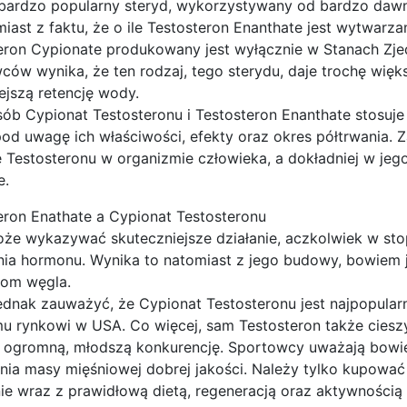
 bardzo popularny steryd, wykorzystywany od bardzo da
miast z faktu, że o ile Testosteron Enanthate jest wytwarza
eron Cypionate produkowany jest wyłącznie w Stanach Zje
ców wynika, że ten rodzaj, tego sterydu, daje trochę więks
ejszą retencję wody.
sób Cypionat Testosteronu i Testosteron Enanthate stosuje
pod uwagę ich właściwości, efekty oraz okres półtrwania. Z
e Testosteronu w organizmie człowieka, a dokładniej w je
e.
eron Enathate a Cypionat Testosteronu
że wykazywać skuteczniejsze działanie, aczkolwiek w stop
nia hormonu. Wynika to natomiast z jego budowy, bowiem j
tom węgla.
ednak zauważyć, że Cypionat Testosteronu jest najpopularn
u rynkowi w USA. Co więcej, sam Testosteron także ciesz
 ogromną, młodszą konkurencję. Sportowcy uważają bowiem
ia masy mięśniowej dobrej jakości. Należy tylko kupować
ie wraz z prawidłową dietą, regeneracją oraz aktywnością 