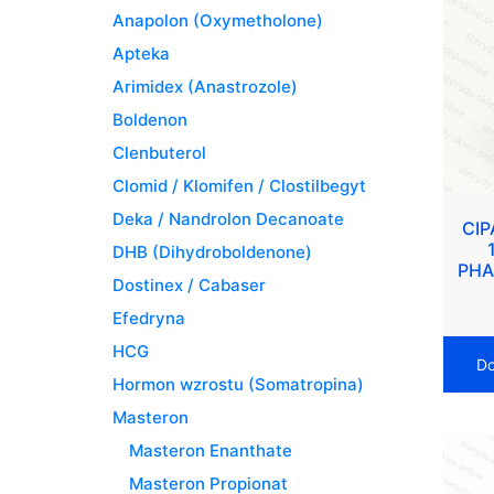
Anapolon (Oxymetholone)
Apteka
Arimidex (Anastrozole)
Boldenon
Clenbuterol
Clomid / Klomifen / Clostilbegyt
Deka / Nandrolon Decanoate
CI
DHB (Dihydroboldenone)
PHA
Dostinex / Cabaser
Efedryna
HCG
Do
Hormon wzrostu (Somatropina)
Masteron
Masteron Enanthate
Masteron Propionat