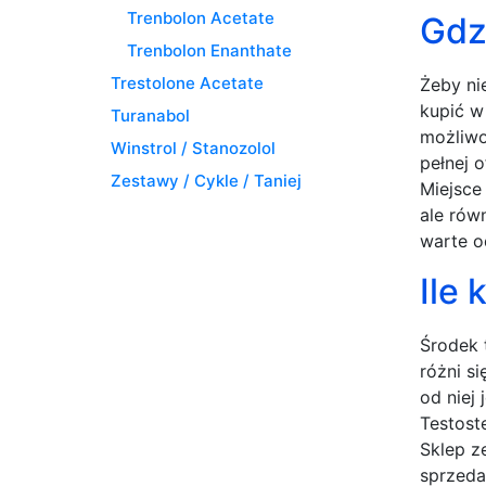
Trenbolon Acetate
Gdz
Trenbolon Enanthate
Trestolone Acetate
Żeby ni
kupić w
Turanabol
możliwo
Winstrol / Stanozolol
pełnej o
Zestawy / Cykle / Taniej
Miejsce
ale rów
warte o
Ile
Środek 
różni s
od niej
Testost
Sklep z
sprzeda