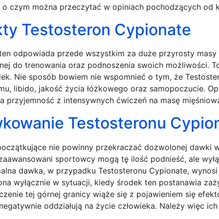
, o czym można przeczytać w opiniach pochodzących od k
kty Testosteron Cypionate
ten odpowiada przede wszystkim za duże przyrosty masy m
nej do trenowania oraz podnoszenia swoich możliwości. To j
dek. Nie sposób bowiem nie wspomnieć o tym, że Testoste
mu, libido, jakość życia łóżkowego oraz samopoczucie. Opr
a przyjemność z intensywnych ćwiczeń na masę mięśniową
kowanie Testosteronu Cypio
oczątkujące nie powinny przekraczać dozwolonej dawki 
zaawansowani sportowcy mogą tę ilość podnieść, ale wyłą
lna dawka, w przypadku Testosteronu Cypionate, wynosi 
na wyłącznie w sytuacji, kiedy środek ten postanawia z
czenie tej górnej granicy wiąże się z pojawieniem się efe
negatywnie oddziałują na życie człowieka. Należy więc ich 