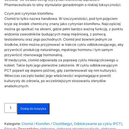
Pharmaceuticals to silny stymulator gonadotropin o niskiej toksyczności.
Czym jest cytrynian klomifenu
Clomid to tylko nazwa handlowa. W rzeczywistości, pod tym pojęciem
kryje się środek chemiczny znany jako cytrynian klomifenu. Najczęściej
można go spotkać na siłowni, gdzie pełni bardzo ważną funkcję, z punktu
widzenia zawodników budujących masę mięśniową, z pomocą
testosteronu oraz jego pochodnych. Clomid jest bowiem jednym ze
środków, które można przyjmować w trakcie cyklu odblokowującego, aby
przywrócić produkcję naturalnego, męskiego hormonu i tym samym
przywrócić równowagę hormonalną.
W medycynie, clomid odpowiada za poprawę cyklu miesiączkowego u
kobiet. Takie było jego pierwotne założenie. W cyklu odblokowującym
PCT pojawił się dopiero później, gdy zainteresowali się nim kulturyści.
Wówczas zaczęto badać jego właściwości wspomagające powrót
kulturysty do zdrowia, po wcześniejszym stosowaniu sterydów
anabolicznych.
ilość
Dodaj do koszyka
CLOMID-
50
30tabs
Kategorie:
Clomid / Klomifen / Clostilbegyt
,
Odblokowanie po cyklu (PCT)
,
50mg
Sterydy
Znaczników:
alphagen
,
alphagen pharmaceuticals
,
alphagen