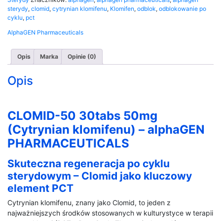
(Cytrynian
sterydy
,
clomid
,
cytrynian klomifenu
,
Klomifen
,
odblok
,
odblokowanie po
klomifenu)
cyklu
,
pct
alphaGEN
AlphaGEN Pharmaceuticals
Opis
Marka
Opinie (0)
Opis
CLOMID-50 30tabs 50mg
(Cytrynian klomifenu) – alphaGEN
PHARMACEUTICALS
Skuteczna regeneracja po cyklu
sterydowym – Clomid jako kluczowy
element PCT
Cytrynian klomifenu, znany jako Clomid, to jeden z
najważniejszych środków stosowanych w kulturystyce w terapii