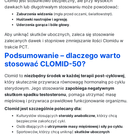
Clomid jest stosunkowo bezpieczny, ale przy wysokich
dawkach lub długotrwałym stosowaniu może powodować:
Zaburzenia widzenia
(mgła przed oczami, światłowstręt).
Huśtawki nastrojów i agresję
.
Uderzenia gorąca i bóle głowy
.
Aby uniknąć skutków ubocznych, zaleca się stosowanie
zalecanych dawek i stopniowe zmniejszanie ilości Clomidu w
trakcie PCT.
Podsumowanie – dlaczego warto
stosować CLOMID-50?
Clomid to
niezbędny środek w każdej terapii post-cyklowej
,
który skutecznie przywraca równowagę hormonalną po cyklu
sterydowym. Jego stosowanie
zapobiega negatywnym
skutkom spadku testosteronu
, pomaga utrzymać masę
mięśniową i przywraca prawidłowe funkcjonowanie organizmu.
Clomid jest szczególnie polecany dla:
Kulturystów stosujących
steroidy anaboliczne
, którzy chcą
bezpiecznie zakończyć cykl.
Osób dbających o
utrzymanie masy mięśniowej i siły po cyklu
.
Sportowców, którzy chcą uniknąć
skutków ubocznych