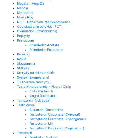
Megalia / MegaCE
Meridia
Metanabol
Mixy / Ripy
NPP - Nandrolon Phenylopropionat
Odblokowanie po cyklu (PCT)
Oxandrolon (Oxandrolone)
Peptydy
Primobolan
Primobolan Acetate
Primobolan Enanthate
Proviron
SARM
Sibutramina
Sterydy
Sterydy na odchudzanie
Symex (Exemestane)
T3 (hormon tarczycy)
Tabletki na potencję - Viagra i Cialis
Cialis (Tadalafil)
Viagra (Sildenafil)
Tamoxifen (Nolvadex)
Testosteron
Sustanon (Omnadren)
Testosteron Cypionate (Cypionat)
Testosteron Enanthate (Prolongatum)
Testosteron Mix
Testosteron Propionat (Propionicum)
Trenbolon
Trenbolon Acetate