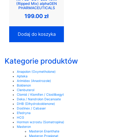
(Ripped Mix) alphaGEN
PHARMACEUTICALS
199.00
zł
Dodaj do koszyka
Kategorie produktów
Anapolon (Oxymetholone)
Apteka
Arimidex (Anastrozole)
Boldenon
Clenbuterol
Clomid / Klomifen / Clostilbegyt
Deka / Nandrolon Decanoate
DHB (Dihydroboldenone)
Dostinex / Cabaser
Efedryna
HCG
Hormon wzrostu (Somatropina)
Masteron
Masteron Enanthate
Masteron Propionat