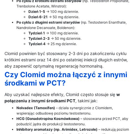
Po cyklu z krótkimi estrami sterydów
(np. Testosteron Propionate,
Trenbolone Acetate, Winstrol):
Dzień 1-5
→ 100 mg dziennie.
Dzień 6-21
→ 50 mg dziennie.
Po cyklu z długimi estrami sterydów
(np. Testosteron Enanthate,
Nandrolone Decanoate, Boldenon):
Tydzień 1
→ 100 mg dziennie.
Tydzień 2-3
→ 50 mg dziennie.
Tydzień 4
→ 25 mg dziennie.
Clomid powinien być stosowany 2-3 dni po zakończeniu cyklu
krótkimi estrami oraz 14 dni po ostatniej iniekcji długich estrów,
aby zapewnić optymalną regenerację hormonalną.
Czy Clomid można łączyć z innymi
środkami w PCT?
Aby uzyskać najlepsze efekty, Clomid często stosuje się
w
połączeniu z innymi środkami PCT
, takimi jak:
Nolvadex (Tamoxifen)
– działa synergicznie z Clomidem,
wspierając odbudowę poziomu testosteronu.
HCG (Gonadotropina Kosmówkowa)
– stosowana przed PCT, aby
pobudzić jądra do produkcji testosteronu.
Inhibitory aromatazy (np. Arimidex, Letrozole)
– redukują poziom