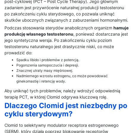
post-cyklowej (PCT – Post Cycle Therapy). Jego głównym
zadaniem jest przywrócenie naturalnej produkcji testosteronu
po zakończeniu cyklu sterydowego, co pozwala uniknąć
skutków ubocznych związanych z zaburzeniami hormonalnymi.
Podczas stosowania sterydów anabolicznych organizm
hamuje
produkcję własnego testosteronu
, ponieważ dostarczana jest
jego syntetyczna wersja. Po zakończeniu cyklu poziom
testosteronu naturalnego jest drastycznie niski, co może
prowadzić do:
Spadku libido i problemów z potencją.
Pogorszenia samopoczucia i depresji.
Znacznej utraty masy mięśniowej.
Nadmiernego wzrostu estrogenu, co może powodować
ginekomastię i retencję wody.
Aby uniknąć tych problemów, należy wdrożyć odpowiednią
terapię PCT, w której Clomid odgrywa kluczową rolę.
Dlaczego Clomid jest niezbędny po
cyklu sterydowym?
Clomid to selektywny modulator receptora estrogenowego
(SERM), który działa poprzez blokowanie receptorów