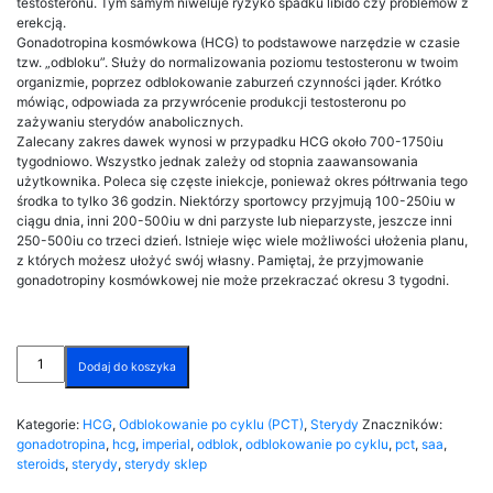
testosteronu. Tym samym niweluje ryzyko spadku libido czy problemów z
erekcją.
Gonadotropina kosmówkowa (HCG) to podstawowe narzędzie w czasie
tzw. „odbloku”. Służy do normalizowania poziomu testosteronu w twoim
organizmie, poprzez odblokowanie zaburzeń czynności jąder. Krótko
mówiąc, odpowiada za przywrócenie produkcji testosteronu po
zażywaniu sterydów anabolicznych.
Zalecany zakres dawek wynosi w przypadku HCG około 700-1750iu
tygodniowo. Wszystko jednak zależy od stopnia zaawansowania
użytkownika. Poleca się częste iniekcje, ponieważ okres półtrwania tego
środka to tylko 36 godzin. Niektórzy sportowcy przyjmują 100-250iu w
ciągu dnia, inni 200-500iu w dni parzyste lub nieparzyste, jeszcze inni
250-500iu co trzeci dzień. Istnieje więc wiele możliwości ułożenia planu,
z których możesz ułożyć swój własny. Pamiętaj, że przyjmowanie
gonadotropiny kosmówkowej nie może przekraczać okresu 3 tygodni.
ilość
Dodaj do koszyka
HCG
5000j
Imperial
Kategorie:
HCG
,
Odblokowanie po cyklu (PCT)
,
Sterydy
Znaczników:
gonadotropina
,
hcg
,
imperial
,
odblok
,
odblokowanie po cyklu
,
pct
,
saa
,
steroids
,
sterydy
,
sterydy sklep