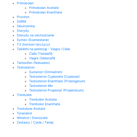
Primobolan
Primobolan Acetate
Primobolan Enanthate
Proviron
SARM
Sibutramina
Sterydy
Sterydy na odchudzanie
Symex (Exemestane)
T3 (hormon tarczycy)
Tabletki na potencję - Viagra i Cialis
Cialis (Tadalafil)
Viagra (Sildenafil)
Tamoxifen (Nolvadex)
Testosteron
Sustanon (Omnadren)
Testosteron Cypionate (Cypionat)
Testosteron Enanthate (Prolongatum)
Testosteron Mix
Testosteron Propionat (Propionicum)
Trenbolon
Trenbolon Acetate
Trenbolon Enanthate
Trestolone Acetate
Turanabol
Winstrol / Stanozolol
Zestawy / Cykle / Taniej