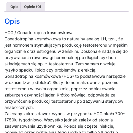
Opis
Opinie (0)
Opis
HCG / Gonadotropina kosmówkowa
Gonadotropina kosmówkowa to naturalny analog LH, tzn., że
jest hormonem stymulującym produkcję testosteronu w męskim
organizmie oraz estrogenu w żeńskim. Doskonale nadaje się do
przywracania równowagi hormonalnej po długich cyklach
składających się np. z testosteronu. Tym samym niweluje
ryzyko spadku libido czy problemów z erekcją.
Gonadotropina kosmówkowa (HCG) to podstawowe narzędzie
w czasie tzw. „odbloku”. Służy do normalizowania poziomu
testosteronu w twoim organizmie, poprzez odblokowanie
zaburzeń czynności jąder. Krótko mówiąc, odpowiada za
przywrócenie produkcji testosteronu po zażywaniu sterydów
anabolicznych.
Zalecany zakres dawek wynosi w przypadku HCG około 700-
1750iu tygodniowo. Wszystko jednak zależy od stopnia
zaawansowania użytkownika. Poleca się częste iniekcje,
ponieważ okres półtrwania tego środka to tylko 36 godzin.