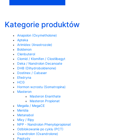
Kategorie produktów
Anapolon (Oxymetholone)
Apteka
Arimidex (Anastrozole)
Boldenon
Clenbuterol
Clomid / Klomifen / Clostilbegyt
Deka / Nandrolon Decanoate
DHB (Dihydroboldenone)
Dostinex / Cabaser
Efedryna
HCG
Hormon wzrostu (Somatropina)
Masteron
Masteron Enanthate
Masteron Propionat
Megalia / MegaCE
Meridia
Metanabol
Mixy / Ripy
NPP - Nandrolon Phenylopropionat
Odblokowanie po cyklu (PCT)
Oxandrolon (Oxandrolone)
Peptydy