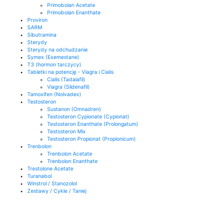
Primobolan Acetate
Primobolan Enanthate
Proviron
SARM
Sibutramina
Sterydy
Sterydy na odchudzanie
Symex (Exemestane)
T3 (hormon tarczycy)
Tabletki na potencję - Viagra i Cialis
Cialis (Tadalafil)
Viagra (Sildenafil)
Tamoxifen (Nolvadex)
Testosteron
Sustanon (Omnadren)
Testosteron Cypionate (Cypionat)
Testosteron Enanthate (Prolongatum)
Testosteron Mix
Testosteron Propionat (Propionicum)
Trenbolon
Trenbolon Acetate
Trenbolon Enanthate
Trestolone Acetate
Turanabol
Winstrol / Stanozolol
Zestawy / Cykle / Taniej