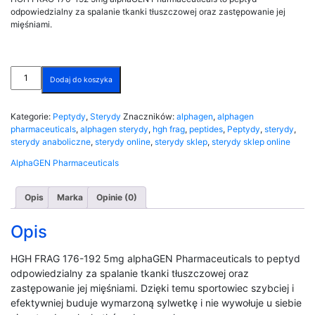
odpowiedzialny za spalanie tkanki tłuszczowej oraz zastępowanie jej
mięśniami.
ilość
Dodaj do koszyka
HGH
FRAG
176-
Kategorie:
Peptydy
,
Sterydy
Znaczników:
alphagen
,
alphagen
192
pharmaceuticals
,
alphagen sterydy
,
hgh frag
,
peptides
,
Peptydy
,
sterydy
,
5mg
sterydy anaboliczne
,
sterydy online
,
sterydy sklep
,
sterydy sklep online
alphaGEN
Pharmaceuticals
AlphaGEN Pharmaceuticals
Opis
Marka
Opinie (0)
Opis
HGH FRAG 176-192 5mg alphaGEN Pharmaceuticals to peptyd
odpowiedzialny za spalanie tkanki tłuszczowej oraz
zastępowanie jej mięśniami. Dzięki temu sportowiec szybciej i
efektywniej buduje wymarzoną sylwetkę i nie wywołuje u siebie