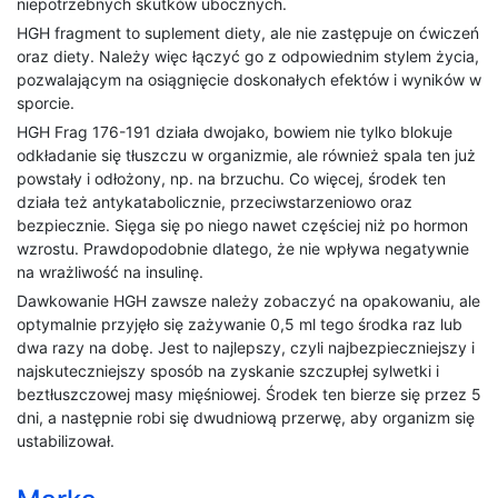
niepotrzebnych skutków ubocznych.
HGH fragment to suplement diety, ale nie zastępuje on ćwiczeń
oraz diety. Należy więc łączyć go z odpowiednim stylem życia,
pozwalającym na osiągnięcie doskonałych efektów i wyników w
sporcie.
HGH Frag 176-191 działa dwojako, bowiem nie tylko blokuje
odkładanie się tłuszczu w organizmie, ale również spala ten już
powstały i odłożony, np. na brzuchu. Co więcej, środek ten
działa też antykatabolicznie, przeciwstarzeniowo oraz
bezpiecznie. Sięga się po niego nawet częściej niż po hormon
wzrostu. Prawdopodobnie dlatego, że nie wpływa negatywnie
na wrażliwość na insulinę.
Dawkowanie HGH zawsze należy zobaczyć na opakowaniu, ale
optymalnie przyjęło się zażywanie 0,5 ml tego środka raz lub
dwa razy na dobę. Jest to najlepszy, czyli najbezpieczniejszy i
najskuteczniejszy sposób na zyskanie szczupłej sylwetki i
beztłuszczowej masy mięśniowej. Środek ten bierze się przez 5
dni, a następnie robi się dwudniową przerwę, aby organizm się
ustabilizował.