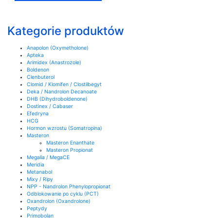
Kategorie produktów
Anapolon (Oxymetholone)
Apteka
Arimidex (Anastrozole)
Boldenon
Clenbuterol
Clomid / Klomifen / Clostilbegyt
Deka / Nandrolon Decanoate
DHB (Dihydroboldenone)
Dostinex / Cabaser
Efedryna
HCG
Hormon wzrostu (Somatropina)
Masteron
Masteron Enanthate
Masteron Propionat
Megalia / MegaCE
Meridia
Metanabol
Mixy / Ripy
NPP - Nandrolon Phenylopropionat
Odblokowanie po cyklu (PCT)
Oxandrolon (Oxandrolone)
Peptydy
Primobolan