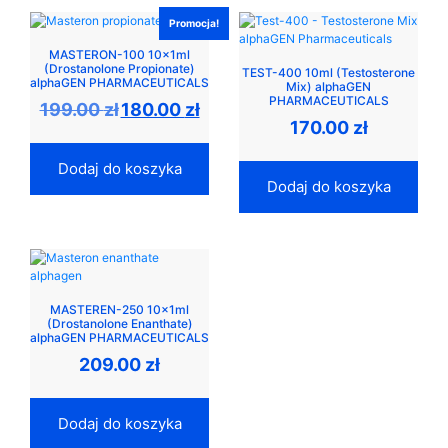
Promocja!
MASTERON-100 10x1ml
(Drostanolone Propionate)
TEST-400 10ml (Testosterone
alphaGEN PHARMACEUTICALS
Mix) alphaGEN
PHARMACEUTICALS
Pierwotna
Aktualna
199.00
zł
180.00
zł
cena
cena
170.00
zł
wynosiła:
wynosi:
199.00 zł.
180.00 zł.
Dodaj do koszyka
Dodaj do koszyka
MASTEREN-250 10x1ml
(Drostanolone Enanthate)
alphaGEN PHARMACEUTICALS
209.00
zł
Dodaj do koszyka