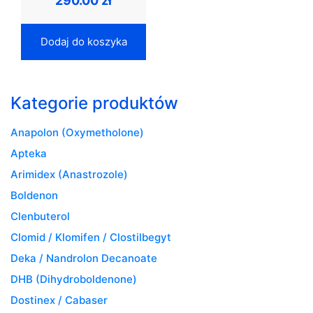
290.00
zł
Dodaj do koszyka
Kategorie produktów
Anapolon (Oxymetholone)
Apteka
Arimidex (Anastrozole)
Boldenon
Clenbuterol
Clomid / Klomifen / Clostilbegyt
Deka / Nandrolon Decanoate
DHB (Dihydroboldenone)
Dostinex / Cabaser