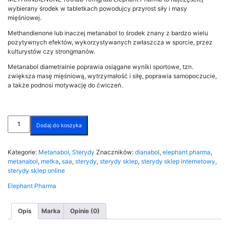
wybierany środek w tabletkach powodujcy przyrost siły i masy
mięśniowej.
Methandienone lub inaczej metanabol to środek znany z bardzo wielu
pozytywnych efektów, wykorzystywanych zwłaszcza w sporcie, przez
kulturystów czy strongmanów.
Metanabol diametralnie poprawia osiągane wyniki sportowe, tzn.
zwiększa masę mięśniową, wytrzymałość i siłę, poprawia samopoczucie,
a także podnosi motywację do ćwiczeń.
ilość
Dodaj do koszyka
METHANDIENONE
100tab
10mg/tab
Kategorie:
Metanabol
,
Sterydy
Znaczników:
dianabol
,
elephant pharma
,
Elephant
metanabol
,
metka
,
saa
,
sterydy
,
sterydy sklep
,
sterydy sklep internetowy
,
Pharma
sterydy sklep online
Elephant Pharma
Opis
Marka
Opinie (0)