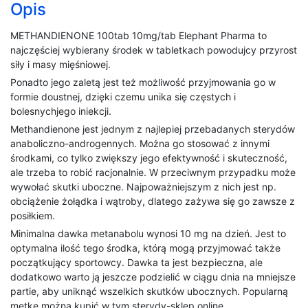
Opis
METHANDIENONE 100tab 10mg/tab Elephant Pharma to
najczęściej wybierany środek w tabletkach powodujcy przyrost
siły i masy mięśniowej.
Ponadto jego zaletą jest też możliwość przyjmowania go w
formie doustnej, dzięki czemu unika się częstych i
bolesnychjego iniekcji.
Methandienone jest jednym z najlepiej przebadanych sterydów
anaboliczno-androgennych. Można go stosować z innymi
środkami, co tylko zwiększy jego efektywność i skuteczność,
ale trzeba to robić racjonalnie. W przeciwnym przypadku może
wywołać skutki uboczne. Najpoważniejszym z nich jest np.
obciążenie żołądka i wątroby, dlatego zażywa się go zawsze z
posiłkiem.
Minimalna dawka metanabolu wynosi 10 mg na dzień. Jest to
optymalna ilość tego środka, którą mogą przyjmować także
początkujący sportowcy. Dawka ta jest bezpieczna, ale
dodatkowo warto ją jeszcze podzielić w ciągu dnia na mniejsze
partie, aby uniknąć wszelkich skutków ubocznych. Popularną
metkę można kupić w tym sterydy-sklep.online