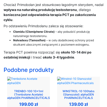
Chociaż Primobolan jest stosunkowo łagodnym sterydem, nadal
wpływa na naturalną produkcję testosteronu
, dlatego
konieczna jest odpowiednia terapia PCT po zakończeniu
cyklu
.
Po odstawieniu Primobolanu zaleca się stosowanie:
Clomidu (Clomiphene Citrate)
– aby pobudzić produkcję
naturalnego testosteronu.
Nolvadexu (Tamoxifen)
– w celu dodatkowej ochrony przed
skutkami ubocznymi związanymi z poziomem estrogenu.
Terapia PCT powinna rozpocząć się
około 10-14 dni po
ostatniej iniekcji
i trwać
około 3-4 tygodnie
.
Podobne produkty
TRENBO-100 10x1ml
WINSTROL-10 100tabs
(Trenbolone Acetate)
(Stanozolol) alphaGEN
alphaGEN PHARMACEUTICALS
PHARMACEUTICALS
199.00
zł
139.00
zł