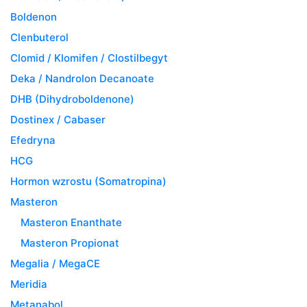
Boldenon
Clenbuterol
Clomid / Klomifen / Clostilbegyt
Deka / Nandrolon Decanoate
DHB (Dihydroboldenone)
Dostinex / Cabaser
Efedryna
HCG
Hormon wzrostu (Somatropina)
Masteron
Masteron Enanthate
Masteron Propionat
Megalia / MegaCE
Meridia
Metanabol