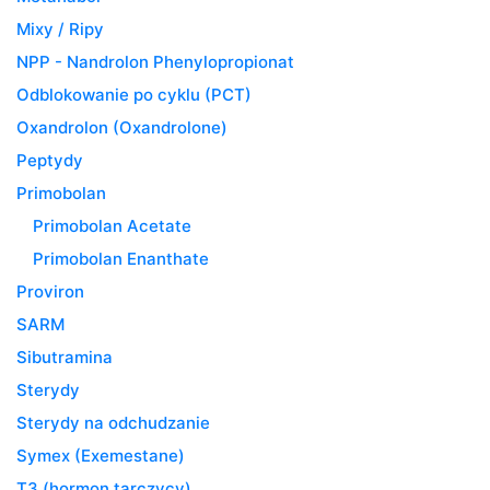
Mixy / Ripy
NPP - Nandrolon Phenylopropionat
Odblokowanie po cyklu (PCT)
Oxandrolon (Oxandrolone)
Peptydy
Primobolan
Primobolan Acetate
Primobolan Enanthate
Proviron
SARM
Sibutramina
Sterydy
Sterydy na odchudzanie
Symex (Exemestane)
T3 (hormon tarczycy)