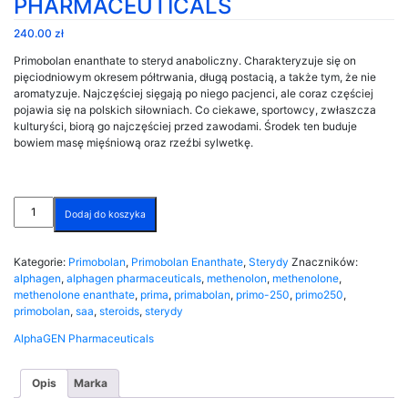
PHARMACEUTICALS
240.00
zł
Primobolan enanthate to steryd anaboliczny. Charakteryzuje się on
pięciodniowym okresem półtrwania, długą postacią, a także tym, że nie
aromatyzuje. Najczęściej sięgają po niego pacjenci, ale coraz częściej
pojawia się na polskich siłowniach. Co ciekawe, sportowcy, zwłaszcza
kulturyści, biorą go najczęściej przed zawodami. Środek ten buduje
bowiem masę mięśniową oraz rzeźbi sylwetkę.
ilość
Dodaj do koszyka
PRIMA-
250
10ml
Kategorie:
Primobolan
,
Primobolan Enanthate
,
Sterydy
Znaczników:
(Methenolone
alphagen
,
alphagen pharmaceuticals
,
methenolon
,
methenolone
,
Enanthate)
methenolone enanthate
,
prima
,
primabolan
,
primo-250
,
primo250
,
alphaGEN
primobolan
,
saa
,
steroids
,
sterydy
PHARMACEUTICALS
AlphaGEN Pharmaceuticals
Opis
Marka