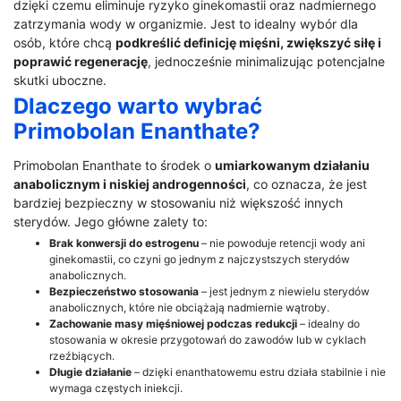
dzięki czemu eliminuje ryzyko ginekomastii oraz nadmiernego
zatrzymania wody w organizmie. Jest to idealny wybór dla
osób, które chcą
podkreślić definicję mięśni, zwiększyć siłę i
poprawić regenerację
, jednocześnie minimalizując potencjalne
skutki uboczne.
Dlaczego warto wybrać
Primobolan Enanthate?
Primobolan Enanthate to środek o
umiarkowanym działaniu
anabolicznym i niskiej androgenności
, co oznacza, że jest
bardziej bezpieczny w stosowaniu niż większość innych
sterydów. Jego główne zalety to:
Brak konwersji do estrogenu
– nie powoduje retencji wody ani
ginekomastii, co czyni go jednym z najczystszych sterydów
anabolicznych.
Bezpieczeństwo stosowania
– jest jednym z niewielu sterydów
anabolicznych, które nie obciążają nadmiernie wątroby.
Zachowanie masy mięśniowej podczas redukcji
– idealny do
stosowania w okresie przygotowań do zawodów lub w cyklach
rzeźbiących.
Długie działanie
– dzięki enanthatowemu estru działa stabilnie i nie
wymaga częstych iniekcji.