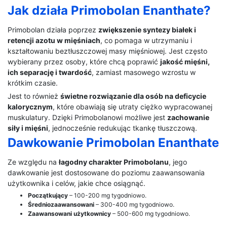
Jak działa Primobolan Enanthate?
Primobolan działa poprzez
zwiększenie syntezy białek i
retencji azotu w mięśniach
, co pomaga w utrzymaniu i
kształtowaniu beztłuszczowej masy mięśniowej. Jest często
wybierany przez osoby, które chcą poprawić
jakość mięśni,
ich separację i twardość
, zamiast masowego wzrostu w
krótkim czasie.
Jest to również
świetne rozwiązanie dla osób na deficycie
kalorycznym
, które obawiają się utraty ciężko wypracowanej
muskulatury. Dzięki Primobolanowi możliwe jest
zachowanie
siły i mięśni
, jednocześnie redukując tkankę tłuszczową.
Dawkowanie Primobolan Enanthate
Ze względu na
łagodny charakter Primobolanu
, jego
dawkowanie jest dostosowane do poziomu zaawansowania
użytkownika i celów, jakie chce osiągnąć.
Początkujący
– 100-200 mg tygodniowo.
Średniozaawansowani
– 300-400 mg tygodniowo.
Zaawansowani użytkownicy
– 500-600 mg tygodniowo.