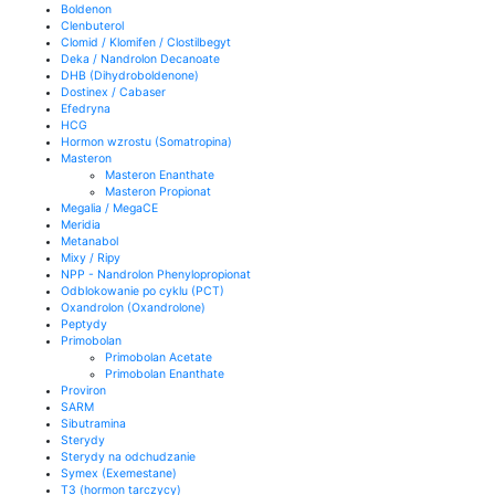
Boldenon
Clenbuterol
Clomid / Klomifen / Clostilbegyt
Deka / Nandrolon Decanoate
DHB (Dihydroboldenone)
Dostinex / Cabaser
Efedryna
HCG
Hormon wzrostu (Somatropina)
Masteron
Masteron Enanthate
Masteron Propionat
Megalia / MegaCE
Meridia
Metanabol
Mixy / Ripy
NPP - Nandrolon Phenylopropionat
Odblokowanie po cyklu (PCT)
Oxandrolon (Oxandrolone)
Peptydy
Primobolan
Primobolan Acetate
Primobolan Enanthate
Proviron
SARM
Sibutramina
Sterydy
Sterydy na odchudzanie
Symex (Exemestane)
T3 (hormon tarczycy)