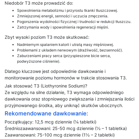
Niedobór T3 może prowadzić do:
Spowolnienia metabolizmu i przyrostu tkanki tłuszczowej.
Zmniejszonej energii, senności i uczucia zmęczenia.
Pogorszenia wydolności fizycznej i trudności w redukcji tłuszczu.
Zatrzymania wody i spowolnienia regeneracji mięśni.
Zbyt wysoki poziom T3 może skutkować:
Nadmiernym spalaniem kalorii i utratą masy mięśniowej.
Problemami z układem nerwowym (drażliwość, bezsenność).
Zaburzeniami pracy serca (przyspieszone bicie serca,
podwyższone ciśnienie).
Dlatego kluczowe jest odpowiednie dawkowanie i
monitorowanie poziomu hormonów w trakcie stosowania T3.
Jak stosować T3 (Liothyronine Sodium)?
Ze względu na silne działanie, T3 wymaga odpowiedniego
dawkowania oraz stopniowego zwiększania i zmniejszania ilości
przyjmowanego środka, aby uniknąć skutków ubocznych.
Rekomendowane dawkowanie:
Początkujący: 12,5 mcg dziennie (¼ tabletki)
Średniozaawansowani: 25-50 mcg dziennie (½ – 1 tabletka)
Zaawansowani: 75-100 mcg dziennie (1½ – 2 tabletki)