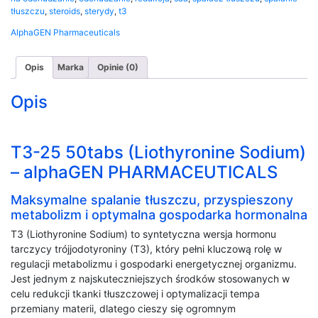
alphaGEN
tłuszczu
,
steroids
,
sterydy
,
t3
PHARMACEUTICALS
AlphaGEN Pharmaceuticals
Opis
Marka
Opinie (0)
Opis
T3-25 50tabs (Liothyronine Sodium)
– alphaGEN PHARMACEUTICALS
Maksymalne spalanie tłuszczu, przyspieszony
metabolizm i optymalna gospodarka hormonalna
T3 (Liothyronine Sodium) to syntetyczna wersja hormonu
tarczycy trójjodotyroniny (T3), który pełni kluczową rolę w
regulacji metabolizmu i gospodarki energetycznej organizmu.
Jest jednym z najskuteczniejszych środków stosowanych w
celu redukcji tkanki tłuszczowej i optymalizacji tempa
przemiany materii, dlatego cieszy się ogromnym