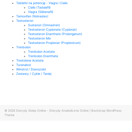
Tabletki na potencję - Viagra i Cialis
Cialis (Tadalafil)
Viagra (Sildenafil)
Tamoxifen (Nolvadex)
Testosteron
Sustanon (Omnadren)
Testosteron Cypionate (Cypionat)
Testosteron Enanthate (Prolongatum)
Testosteron Mix
Testosteron Propionat (Propionicum)
Trenbolon
Trenbolon Acetate
Trenbolon Enanthate
Trestolone Acetate
Turanabol
Winstrol / Stanozolol
Zestawy / Cykle / Taniej
© 2026
Sterydy Sklep Online - Sterydy Anaboliczne Online
|
Bootstrap WordPress
Theme