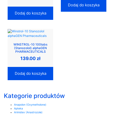
Dodaj do koszyka
Dodaj do koszyka
WINSTROL-10 100tabs
(Stanozolol) alphaGEN
PHARMACEUTICALS
139.00
zł
Dodaj do koszyka
Kategorie produktów
Anapolon (Oxymetholone)
Apteka
Arimidex (Anastrozole)