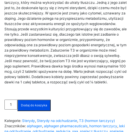
tarczycy, który można wykorzystać do utraty tłuszczu. Jedną z jego zalet
jest to, że doskonale łączy się z innymi sterydami, dzięki czemu może być
jeszcze skuteczniejszy. W sporcie jest znany jako cytomel, uznawany za
doping. Jego działanie polega na przyspieszaniu metabolizmu, utylizacji
tłuszczów oraz aktywowaniu energii ze spożytych węglowodanów.
Stosują przede wszystkim kulturyści przygotowujący się do zawodów, ale
nie tylko. Jeśli zastanawiasz się, dlaczego tak istotne jest zadbanie o
prawidłowy poziom hormonów w organizmie, przypominamy, że
odpowiadają one za prawidłowy poziom gospodarki energetycznej, w tym
za prawidłowy metabolizm. Zaburzenie T3 w organizmie może mieć
nieprzyjemne konsekwencje, zwłaszcza jeśli dbasz o swoją sylwetkę.
Jeśli masz pewność, że twój poziom T3 nie jest wystarczający, sięgnij po
jego suplement. Prawidłowa dawka tego środka wynosi maksymalnie 100
mcg, czyli 2 tabletki spożywane na dobę. Warto jednak rozpocząć cykl od
połowy tabletki. Dodatkowo kobiety powinny zaprzestać podwyższanie
dawki na 1 całej tabletce, a rozpocząć swój cykl od ¼ tabletki.
ilość
Dodaj do koszyka
T3-
25
50tabs
Kategorie:
Sterydy
,
Sterydy na odchudzanie
,
T3 (hormon tarczycy)
(Liothyronine
Znaczników:
alphagen
,
alphagen pharmaceuticals
,
hormon tarczycy
,
leki
Sodium)
na odchudzanie
,
odchudzanie
,
redukcja
,
saa
,
spalacz tłuszczu
,
spalanie