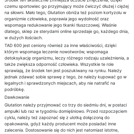
czemu sportowiec go przyjmujący może ćwiczyć dłużej i ciężej
na siłowni. Mało tego, Glutation obniża też poziom kortyzolu w
organizmie człowieka, poprawia jego wydolność oraz
wspomaga redukowanie jego tkanki tłuszczowej. Właśnie
dlatego, sklep ze sterydami online sprzedaje go, każdego dnia,
w dużych ilościach.
TAD 600 jest ceniony również za inne właściwości, dzięki
którym wspomaga leczenie nowotworów, wspomaga
detoksykację organizmu, leczy różnego rodzaju uzależnienia, a
także zwiększa odporność człowieka. Wszystkie te role
sprawiają, że środek ten jest poszukiwany na rynku. Należy
jednak zdawać sobie sprawę z tego, że należy kupować go w
legalnych i sprawdzonych miejscach, aby nie natrafić na
podróbkę.
Dawkowanie
Glutation należy przyjmować co trzy do siedmiu dni, w postaci
ampułki lub raz w tygodniu domięśniowo. Przed rozpoczęciem
cyklu, należy też zapoznać się z ulotką dołączoną do
opakowania, gdyż każdy producent może posiadać inne
zalecenia. Dostosowanie się do nich jest natomiast istotne,