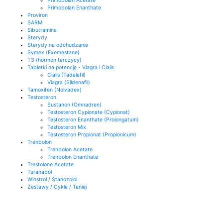
Primobolan Acetate
Primobolan Enanthate
Proviron
SARM
Sibutramina
Sterydy
Sterydy na odchudzanie
Symex (Exemestane)
T3 (hormon tarczycy)
Tabletki na potencję - Viagra i Cialis
Cialis (Tadalafil)
Viagra (Sildenafil)
Tamoxifen (Nolvadex)
Testosteron
Sustanon (Omnadren)
Testosteron Cypionate (Cypionat)
Testosteron Enanthate (Prolongatum)
Testosteron Mix
Testosteron Propionat (Propionicum)
Trenbolon
Trenbolon Acetate
Trenbolon Enanthate
Trestolone Acetate
Turanabol
Winstrol / Stanozolol
Zestawy / Cykle / Taniej