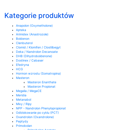
Kategorie produktów
Anapolon (Oxymetholone)
Apteka
Arimidex (Anastrozole)
Boldenon
Clenbuterol
Clomid / Klomifen / Clostilbegyt
Deka / Nandrolon Decanoate
DHB (Dihydroboldenone)
Dostinex / Cabaser
Efedryna
HCG
Hormon wzrostu (Somatropina)
Masteron
Masteron Enanthate
Masteron Propionat
Megalia / MegaCE
Meridia
Metanabol
Mixy / Ripy
NPP - Nandrolon Phenylopropionat
Odblokowanie po cyklu (PCT)
Oxandrolon (Oxandrolone)
Peptydy
Primobolan