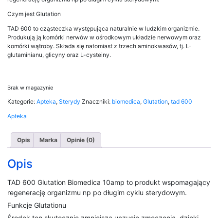
Czym jest Glutation
TAD 600 to cząsteczka występująca naturalnie w ludzkim organizmie.
Produkują ją komórki nerwów w ośrodkowym układzie nerwowym oraz
komórki wątroby. Składa się natomiast z trzech aminokwasów, tj. L-
glutaminianu, glicyny oraz L-cysteiny.
Brak w magazynie
Kategorie:
Apteka
,
Sterydy
Znaczniki:
biomedica
,
Glutation
,
tad 600
Apteka
Opis
Marka
Opinie (0)
Opis
TAD 600 Glutation Biomedica 10amp to produkt wspomagający
regenerację organizmu np po długim cyklu sterydowym.
Funkcje Glutationu
Środek ten skutecznie zmniejsza uczucie zmęczenia, dzięki