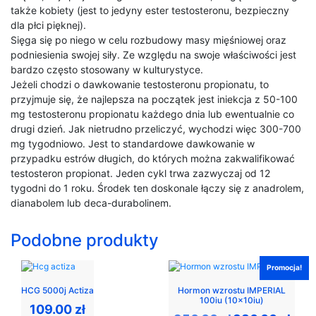
także kobiety (jest to jedyny ester testosteronu, bezpieczny
dla płci pięknej).
Sięga się po niego w celu rozbudowy masy mięśniowej oraz
podniesienia swojej siły. Ze względu na swoje właściwości jest
bardzo często stosowany w kulturystyce.
Jeżeli chodzi o dawkowanie testosteronu propionatu, to
przyjmuje się, że najlepsza na początek jest iniekcja z 50-100
mg testosteronu propionatu każdego dnia lub ewentualnie co
drugi dzień. Jak nietrudno przeliczyć, wychodzi więc 300-700
mg tygodniowo. Jest to standardowe dawkowanie w
przypadku estrów długich, do których można zakwalifikować
testosteron propionat. Jeden cykl trwa zazwyczaj od 12
tygodni do 1 roku. Środek ten doskonale łączy się z anadrolem,
dianabolem lub deca-durabolinem.
Podobne produkty
Promocja!
HCG 5000j Actiza
Hormon wzrostu IMPERIAL
100iu (10x10iu)
109.00
zł
Pierwotna
Aktual