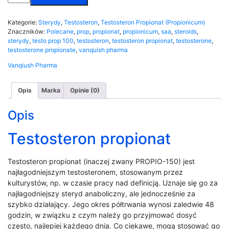
PROP
100
Kategorie:
Sterydy
,
Testosteron
,
Testosteron Propionat (Propionicum)
(Testosterone
Znaczników:
Polecane
,
prop
,
propionat
,
propionicum
,
saa
,
steroids
,
Propionate)
sterydy
,
testo prop 100
,
testosteron
,
testosteron propionat
,
testosterone
,
10ml
testosterone propionate
,
vanquish pharma
VANQUISH
PHARMA
Vanqiush Pharma
Opis
Marka
Opinie (0)
Opis
Testosteron propionat
Testosteron propionat (inaczej zwany PROPIO-150) jest
najłagodniejszym testosteronem, stosowanym przez
kulturystów, np. w czasie pracy nad definicją. Uznaje się go za
najłagodniejszy steryd anaboliczny, ale jednocześnie za
szybko działający. Jego okres półtrwania wynosi zaledwie 48
godzin, w związku z czym należy go przyjmować dosyć
często, najlepiej każdego dnia. Co ciekawe, mogą stosować go