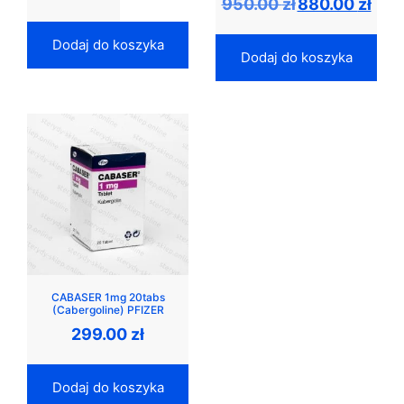
950.00
zł
880.00
zł
cena
cena
wynosiła:
wynosi
950.00 zł.
880.00 
Dodaj do koszyka
Dodaj do koszyka
CABASER 1mg 20tabs
(Cabergoline) PFIZER
299.00
zł
Dodaj do koszyka