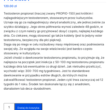
120.00
zł
Testosteron propionat (inaczej zwany PROPIO-150) jest krótkim i
najłagodniejszym testosteronem, stosowanym przez kulturystów.
Uznaje się go za najłagodniejszy steryd anaboliczny, ale jednocześnie za
szybko działający. Jego okres półtrwania wynosi zaledwie 48 godzin, w
związku z czym należy go przyjmować dosyć często, najlepiej każdego
dnia. Co ciekawe, mogą stosować go także kobiety (jest to jedyny ester
testosteronu, bezpieczny dla płci pięknej).
Sięga się po niego w celu rozbudowy masy mięśniowej oraz podniesienia
swojej siły. Ze względu na swoje właściwości jest bardzo często
stosowany w kulturystyce.
Jeżeli chodzi o dawkowanie testosteronu propionatu, to przyjmuje się, że
najlepsza na początek jest iniekcja z 50-100 mg testosteronu propionatu
każdego dnia lub ewentualnie co drugi dzień. Jak nietrudno przeliczyć,
wychodzi więc 300-700 mg tygodniowo. Jest to standardowe
dawkowanie w przypadku estrów długich, do których można
zakwalifikować testosteron propionat. Jeden cykl trwa zazwyczaj od 12
tygodni do 1 roku. Środek ten doskonale łączy się z anadrolem,
dianabolem lub deca-durabolinem.
ilość
Dodaj do koszyka
TESTO