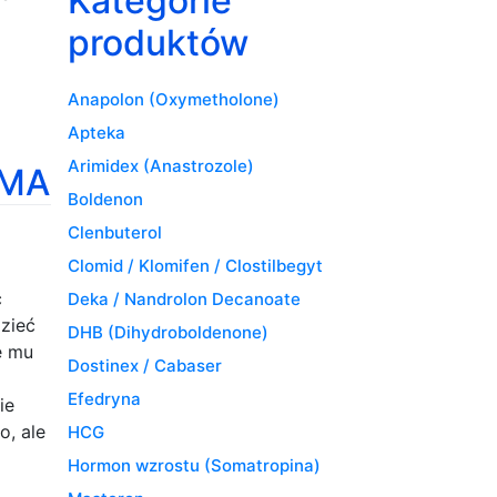
Kategorie
produktów
Anapolon (Oxymetholone)
Apteka
Arimidex (Anastrozole)
RMA
Boldenon
Clenbuterol
Clomid / Klomifen / Clostilbegyt
c
Deka / Nandrolon Decanoate
dzieć
DHB (Dihydroboldenone)
ę mu
Dostinex / Cabaser
Efedryna
ie
o, ale
HCG
Hormon wzrostu (Somatropina)