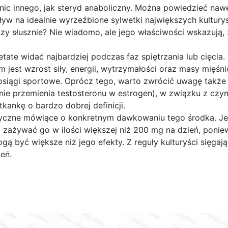
nic innego, jak steryd anaboliczny. Można powiedzieć nawe
ływ na idealnie wyrzeźbione sylwetki największych kultur
Czy słusznie? Nie wiadomo, ale jego właściwości wskazują,
tate widać najbardziej podczas faz spiętrzania lub cięcia.
jest wzrost siły, energii, wytrzymałości oraz masy mięśni
osiągi sportowe. Oprócz tego, warto zwrócić uwagę także
(nie przemienia testosteronu w estrogen), w związku z czy
kankę o bardzo dobrej definicji.
ytyczne mówiące o konkretnym dawkowaniu tego środka. J
o zażywać go w ilości większej niż 200 mg na dzień, poni
 być większe niż jego efekty. Z reguły kulturyści sięgaj
eń.