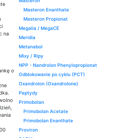
Masteron
ate
Masteron Enanthate
m
Masteron Propionat
ci
Megalia / MegaCE
c na
Meridia
,
Metanabol
Mixy / Ripy
NPP - Nandrolon Phenylopropionat
ankę o
Odblokowanie po cyklu (PCT)
Oxandrolon (Oxandrolone)
zne
dka.
Peptydy
 wolno
Primobolan
zień,
Primobolan Acetate
wania
Primobolan Enanthate
100
Proviron