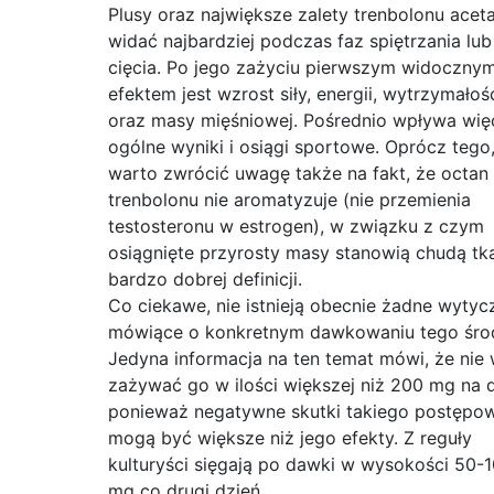
Plusy oraz największe zalety trenbolonu acet
widać najbardziej podczas faz spiętrzania lub
cięcia. Po jego zażyciu pierwszym widoczny
efektem jest wzrost siły, energii, wytrzymałoś
oraz masy mięśniowej. Pośrednio wpływa wię
ogólne wyniki i osiągi sportowe. Oprócz tego
warto zwrócić uwagę także na fakt, że octan
trenbolonu nie aromatyzuje (nie przemienia
testosteronu w estrogen), w związku z czym
osiągnięte przyrosty masy stanowią chudą tk
bardzo dobrej definicji.
Co ciekawe, nie istnieją obecnie żadne wytyc
mówiące o konkretnym dawkowaniu tego śro
Jedyna informacja na ten temat mówi, że nie
zażywać go w ilości większej niż 200 mg na d
ponieważ negatywne skutki takiego postępo
mogą być większe niż jego efekty. Z reguły
kulturyści sięgają po dawki w wysokości 50-
mg co drugi dzień.