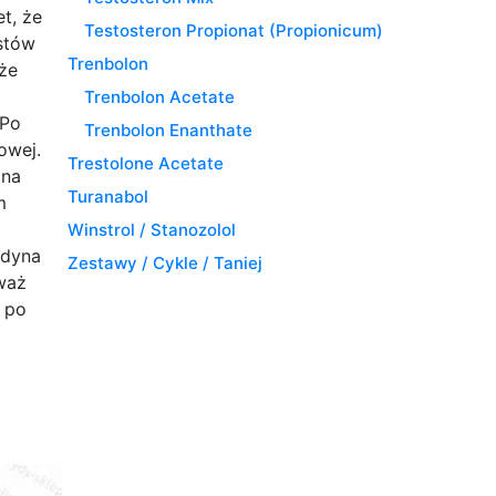
t, że
Testosteron Propionat (Propionicum)
ystów
Trenbolon
 że
Trenbolon Acetate
 Po
Trenbolon Enanthate
owej.
Trestolone Acetate
 na
Turanabol
m
Winstrol / Stanozolol
edyna
Zestawy / Cykle / Taniej
eważ
ą po