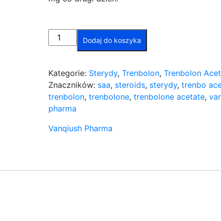
ilość
Dodaj do koszyka
TRENBO
ACE
100
Kategorie:
Sterydy
,
Trenbolon
,
Trenbolon Acet
(Trenbolone
Znaczników:
saa
,
steroids
,
sterydy
,
trenbo ac
Acetate)
trenbolon
,
trenbolone
,
trenbolone acetate
,
va
10ml
pharma
VANQUISH
Vanqiush Pharma
PHARMA