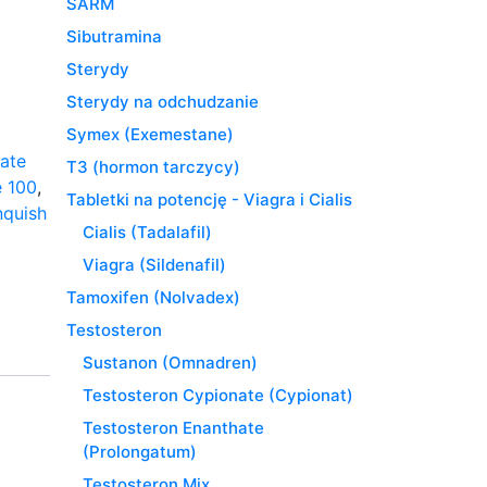
SARM
Sibutramina
Sterydy
Sterydy na odchudzanie
Symex (Exemestane)
ate
T3 (hormon tarczycy)
e 100
,
Tabletki na potencję - Viagra i Cialis
nquish
Cialis (Tadalafil)
Viagra (Sildenafil)
Tamoxifen (Nolvadex)
Testosteron
Sustanon (Omnadren)
Testosteron Cypionate (Cypionat)
Testosteron Enanthate
(Prolongatum)
Testosteron Mix