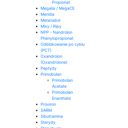
Propionat
Megalia / MegaCE
Meridia
Metanabol
Mixy / Ripy
NPP - Nandrolon
Phenylopropionat
Odblokowanie po cyklu
(PCT)
Oxandrolon
(Oxandrolone)
Peptydy
Primobolan
Primobolan
Acetate
Primobolan
Enanthate
Proviron
SARM
Sibutramina
Sterydy