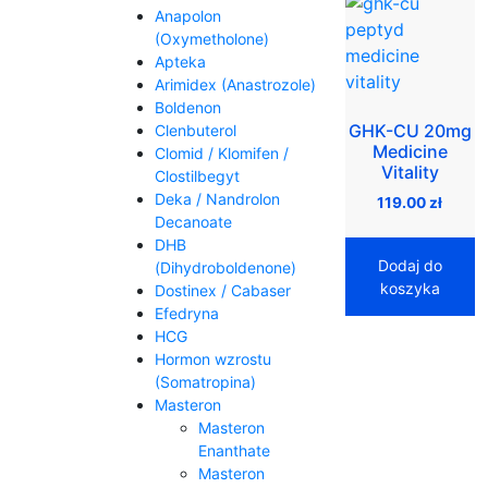
Anapolon
(Oxymetholone)
Apteka
Arimidex (Anastrozole)
Boldenon
GHK-CU 20mg
Clenbuterol
Medicine
Clomid / Klomifen /
Vitality
Clostilbegyt
Deka / Nandrolon
119.00
zł
Decanoate
DHB
Dodaj do
(Dihydroboldenone)
koszyka
Dostinex / Cabaser
Efedryna
HCG
Hormon wzrostu
(Somatropina)
Masteron
Masteron
Enanthate
Masteron