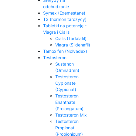
Sterydy na
odchudzanie
Symex (Exemestane)
T3 (hormon tarczycy)
Tabletki na potencję -
Viagra i Cialis
Cialis (Tadalafil)
Viagra (Sildenafil)
Tamoxifen (Nolvadex)
Testosteron
Sustanon
(Omnadren)
Testosteron
Cypionate
(Cypionat)
Testosteron
Enanthate
(Prolongatum)
Testosteron Mix
Testosteron
Propionat
(Propionicum)