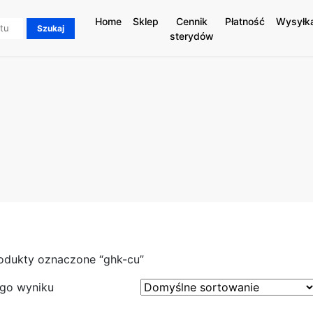
Home
Sklep
Cennik
Płatność
Wysyłk
sterydów
odukty oznaczone “ghk-cu”
ego wyniku