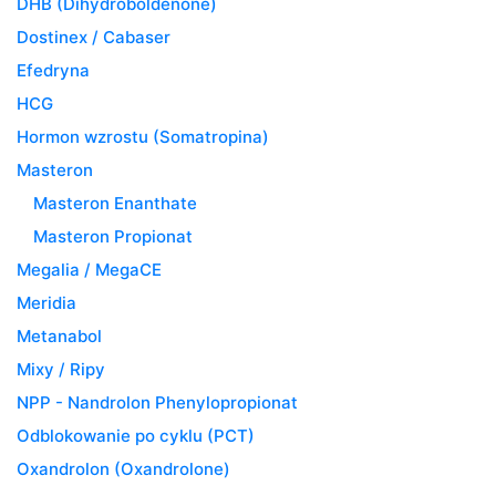
DHB (Dihydroboldenone)
Dostinex / Cabaser
Efedryna
HCG
Hormon wzrostu (Somatropina)
Masteron
Masteron Enanthate
Masteron Propionat
Megalia / MegaCE
Meridia
Metanabol
Mixy / Ripy
NPP - Nandrolon Phenylopropionat
Odblokowanie po cyklu (PCT)
Oxandrolon (Oxandrolone)