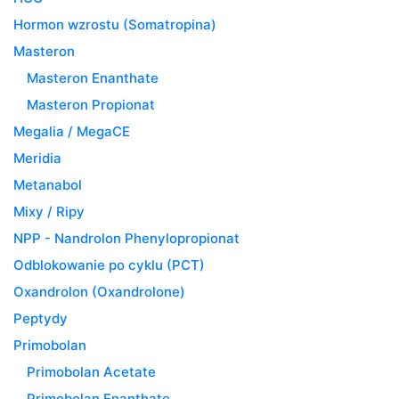
Hormon wzrostu (Somatropina)
Masteron
Masteron Enanthate
Masteron Propionat
Megalia / MegaCE
Meridia
Metanabol
Mixy / Ripy
NPP - Nandrolon Phenylopropionat
Odblokowanie po cyklu (PCT)
Oxandrolon (Oxandrolone)
Peptydy
Primobolan
Primobolan Acetate
Primobolan Enanthate