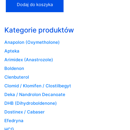
Dodaj do koszyka
Kategorie produktów
Anapolon (Oxymetholone)
Apteka
Arimidex (Anastrozole)
Boldenon
Clenbuterol
Clomid / Klomifen / Clostilbegyt
Deka / Nandrolon Decanoate
DHB (Dihydroboldenone)
Dostinex / Cabaser
Efedryna
HCG