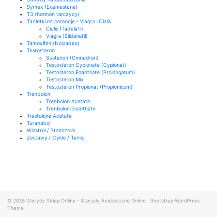
Symex (Exemestane)
T3 (hormon tarczycy)
Tabletki na potencję - Viagra i Cialis
Cialis (Tadalafil)
Viagra (Sildenafil)
Tamoxifen (Nolvadex)
Testosteron
Sustanon (Omnadren)
Testosteron Cypionate (Cypionat)
Testosteron Enanthate (Prolongatum)
Testosteron Mix
Testosteron Propionat (Propionicum)
Trenbolon
Trenbolon Acetate
Trenbolon Enanthate
Trestolone Acetate
Turanabol
Winstrol / Stanozolol
Zestawy / Cykle / Taniej
© 2026
Sterydy Sklep Online - Sterydy Anaboliczne Online
|
Bootstrap WordPress
Theme