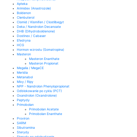
Apteka
Arimidex (Anastrozole)
Boldenon
Clenbuterol
Clomid / Klomifen / Clostilbegyt
Deka / Nandrolon Decanoate
DHB (Dihydroboldenone)
Dostinex / Cabaser
Efedryna
HCG
Hormon wzrostu (Somatropina)
Masteron
Masteron Enanthate
Masteron Propionat
Megalia / MegaCE
Meridia
Metanabol
Mixy / Ripy
NPP - Nandrolon Phenylopropionat
Odblokowanie po cyklu (PCT)
Oxandrolon (Oxandrolone)
Peptydy
Primobolan
Primobolan Acetate
Primobolan Enanthate
Proviron
SARM
Sibutramina
Sterydy
Sterydy na odchudzanie