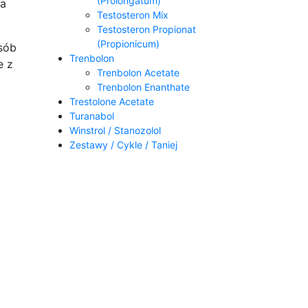
(Prolongatum)
na
Testosteron Mix
Testosteron Propionat
(Propionicum)
sób
Trenbolon
e z
Trenbolon Acetate
Trenbolon Enanthate
Trestolone Acetate
Turanabol
Winstrol / Stanozolol
Zestawy / Cykle / Taniej