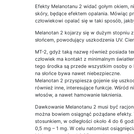
Efekty Melanotanu 2 widać gołym okiem, n
skóry, będące efektem opalania. Mówiąc pr
człowiekowi opalać się w taki sposób, jakb
Melanotan 2 kojarzy się w dużym stopniu z
słońcem, powodujący uszkodzenia UV. Ciem
MT-2, gdyż taką nazwę również posiada ten
człowiek ma kontakt z minimalnym światłem
tego środka są przede wszystkim osoby o b
na słońce bywa nawet niebezpieczne.
Melanotan 2 przyspiesza gojenie się uszk
również inne, interesujące funkcje. Wśród 
włosów, a nawet hamowanie łaknienia.
Dawkowanie Melanotanu 2 musi być racjona
można bowiem osiągnąć pożądane efekty. W
stosunkiem, w odległości około 4 do 6 godz
0,5 mg – 1 mg. W celu natomiast osiągnięci