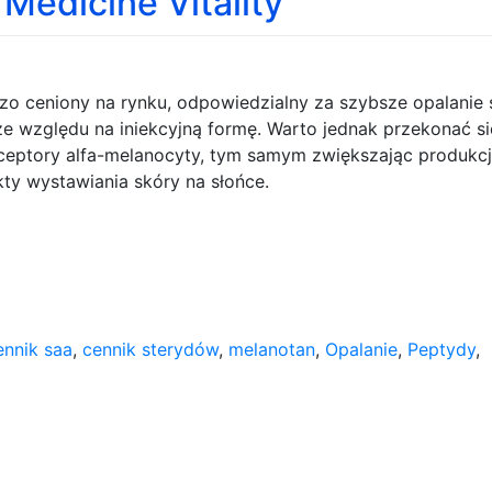
dicine Vitality
zo ceniony na rynku, odpowiedzialny za szybsze opalanie s
ze względu na iniekcyjną formę. Warto jednak przekonać s
eceptory alfa-melanocyty, tym samym zwiększając produkc
ty wystawiania skóry na słońce.
ennik saa
,
cennik sterydów
,
melanotan
,
Opalanie
,
Peptydy
,