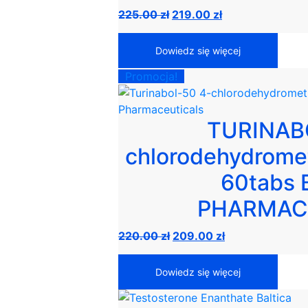
Pierwotna
Aktualna
225.00
zł
219.00
zł
cena
cena
wynosiła:
wynosi:
Dowiedz się więcej
225.00 zł.
219.00 zł.
Promocja!
TURINABO
chlorodehydromet
60tabs 
PHARMAC
Pierwotna
Aktualna
220.00
zł
209.00
zł
cena
cena
wynosiła:
wynosi:
Dowiedz się więcej
220.00 zł.
209.00 zł.