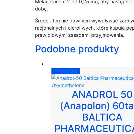
Melanotanem 2 od 0,25 mg, aby następnie s
dobę.
Środek ten nie powinien wywoływać żadny
racjonalnych i cierpliwych, które kupują 
prawidłowymi zasadami przyjmowania.
Podobne produkty
Promocja!
ANADROL 50
(Anapolon) 60t
BALTICA
PHARMACEUTIC