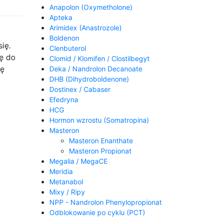
Anapolon (Oxymetholone)
Apteka
Arimidex (Anastrozole)
Boldenon
ię.
Clenbuterol
ię do
Clomid / Klomifen / Clostilbegyt
ję
Deka / Nandrolon Decanoate
DHB (Dihydroboldenone)
Dostinex / Cabaser
Efedryna
HCG
Hormon wzrostu (Somatropina)
Masteron
Masteron Enanthate
Masteron Propionat
Megalia / MegaCE
Meridia
Metanabol
Mixy / Ripy
NPP - Nandrolon Phenylopropionat
Odblokowanie po cyklu (PCT)