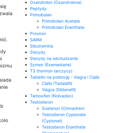
Oxandrolon (Oxandrolone)
się
Peptydy
ozwala
Primobolan
Primobolan Acetate
Primobolan Enanthate
Proviron
nić.
SARM
Sibutramina
gdy
Sterydy
i
Sterydy na odchudzanie
Symex (Exemestane)
anizmu
T3 (hormon tarczycy)
Tabletki na potencję - Viagra i Cialis
siada
Cialis (Tadalafil)
anie
Viagra (Sildenafil)
Tamoxifen (Nolvadex)
Testosteron
ób
Sustanon (Omnadren)
Testosteron Cypionate
koło
(Cypionat)
Testosteron Enanthate