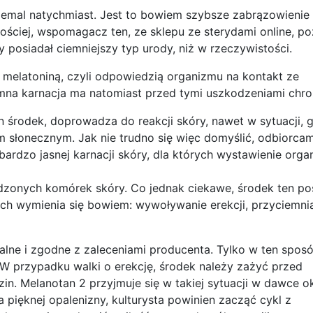
iemal natychmiast. Jest to bowiem szybsze zabrązowienie 
ościej, wspomagacz ten, ze sklepu ze sterydami online, p
y posiadał ciemniejszy typ urody, niż w rzeczywistości.
 melatoniną, czyli odpowiedzią organizmu na kontakt ze
na karnacja ma natomiast przed tymi uszkodzeniami chro
 środek, doprowadza do reakcji skóry, nawet w sytuacji, 
 słonecznym. Jak nie trudno się więc domyślić, odbiorcam
ardzo jasnej karnacji skóry, dla których wystawienie org
odzonych komórek skóry. Co jednak ciekawe, środek ten po
nich wymienia się bowiem: wywoływanie erekcji, przyciemni
lne i zgodne z zaleceniami producenta. Tylko w ten spos
 przypadku walki o erekcję, środek należy zażyć przed
in. Melanotan 2 przyjmuje się w takiej sytuacji w dawce o
a pięknej opalenizny, kulturysta powinien zacząć cykl z