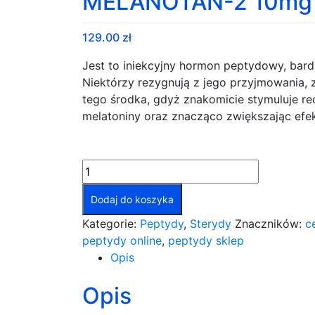
MELANOTAN-2 10mg Me
129.00
zł
Jest to iniekcyjny hormon peptydowy, bard
Niektórzy rezygnują z jego przyjmowania, 
tego środka, gdyż znakomicie stymuluje r
melatoniny oraz znacząco zwiększając efek
ilość
MELANOTAN-
Dodaj do koszyka
2
10mg
Kategorie:
Peptydy
,
Sterydy
Znaczników:
c
Medicine
peptydy online
,
peptydy sklep
Vitality
Opis
Opis