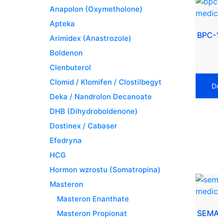
Anapolon (Oxymetholone)
Apteka
BPC-
Arimidex (Anastrozole)
Boldenon
Clenbuterol
Clomid / Klomifen / Clostilbegyt
D
Deka / Nandrolon Decanoate
DHB (Dihydroboldenone)
Dostinex / Cabaser
Efedryna
HCG
Hormon wzrostu (Somatropina)
Masteron
Masteron Enanthate
SEMA
Masteron Propionat