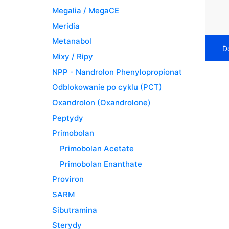
Megalia / MegaCE
Meridia
Metanabol
D
Mixy / Ripy
NPP - Nandrolon Phenylopropionat
Odblokowanie po cyklu (PCT)
Oxandrolon (Oxandrolone)
Peptydy
Primobolan
Primobolan Acetate
Primobolan Enanthate
Proviron
SARM
Sibutramina
Sterydy