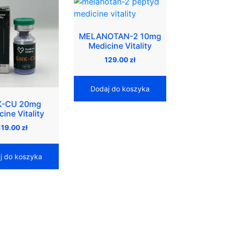
MELANOTAN-2 10mg
Medicine Vitality
129.00
zł
Dodaj do koszyka
-CU 20mg
ine Vitality
119.00
zł
j do koszyka