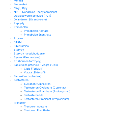
Meridia
Metanabol
Mixy / Ripy
NPP - Nandrolon Phenylopropionat
Odblokowanie po cyklu (PCT)
Oxandrolon (Oxandrolone)
Peptydy
Primobolan
Primobolan Acetate
Primobolan Enanthate
Proviron
SARM
Sibutramina
Sterydy
Sterydy na odchudzanie
Symex (Exemestane)
T3 (hormon tarczycy)
Tabletki na potencję - Viagra i Cialis
Cialis (Tadalafil)
Viagra (Sildenafil)
Tamoxifen (Nolvadex)
Testosteron
Sustanon (Omnadren)
Testosteron Cypionate (Cypionat)
Testosteron Enanthate (Prolongatum)
Testosteron Mix
Testosteron Propionat (Propionicum)
Trenbolon
Trenbolon Acetate
Trenbolon Enanthate