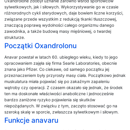
Oxandrolone zdobył uznanie zarówno wśród sportowców
sylwetkowych, jak i siłowych. Wykorzystywanie go w czasie
różnorodnych cykli sterydowych, daje bowiem liczne korzyści,
związane przede wszystkim z redukcją tkanki tłuszczowej,
znaczącą poprawą wydolności całego organizmu danego
zawodnika, a także budową masy mięśniowej, o twardej
strukturze.
Początki Oxandrolonu
Anavar powstał w latach 60. ubiegłego wieku, kiedy to jego
opracowaniem zajęła się firma Searle Laboratories, obecnie
znana jako Pfizer. Co ciekawe, od samego początku jej
przeznaczeniem były przyrosty masy ciała. Początkowo jednak
muskulatura miała pojawiać się po zakaźnym zapaleniu
wątroby czy operacji. Z czasem okazało się jednak, że środek
ten ma doskonałe właściwości anaboliczne i jednocześnie
bardzo zaniżone ryzyko pojawienia się skutków
niepożądanych. W związku z tym, zaczęto stosować go na
szeroką skalę w sporcie, zwłaszcza sylwetkowym i siłowym.
Funkcje anavaru