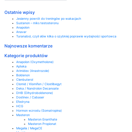
Ostatnie wpisy
Jesienny powrót do treningów po wakacjach
Sustanon – miks testosteronu
Anapolon
Anavar
Turanabol, czyli słów kilka o szybkiej poprawie wydajności sportowca
Najnowsze komentarze
Kategorie produktów
Anapolon (Oxymetholone)
Apteka
Arimidex (Anastrozole)
Boldenon
Clenbuterol
Clomid / Klomifen / Clostilbegyt
Deka / Nandrolon Decanoate
DHB (Dihydroboldenone)
Dostinex / Cabaser
Efedryna
HCG
Hormon wzrostu (Somatropina)
Masteron
Masteron Enanthate
Masteron Propionat
Megalia / MegaCE