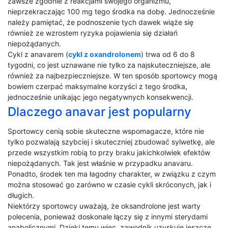
zawsze zgodnie z reakcjami swojego organizmu,
nieprzekraczając 100 mg tego środka na dobę. Jednocześnie
należy pamiętać, że podnoszenie tych dawek wiąże się
również ze wzrostem ryzyka pojawienia się działań
niepożądanych.
Cykl z anavarem (
cykl z oxandrolonem
) trwa od 6 do 8
tygodni, co jest uznawane nie tylko za najskuteczniejsze, ale
również za najbezpieczniejsze. W ten sposób sportowcy mogą
bowiem czerpać maksymalne korzyści z tego środka,
jednocześnie unikając jego negatywnych konsekwencji.
Dlaczego anavar jest popularny
Sportowcy cenią sobie skuteczne wspomagacze, które nie
tylko pozwalają szybciej i skuteczniej zbudować sylwetkę, ale
przede wszystkim robią to przy braku jakichkolwiek efektów
niepożądanych. Tak jest właśnie w przypadku anavaru.
Ponadto, środek ten ma łagodny charakter, w związku z czym
można stosować go zarówno w czasie cykli skróconych, jak i
długich.
Niektórzy sportowcy uważają, że oksandrolone jest warty
polecenia, ponieważ doskonale łączy się z innymi sterydami
anabolicznymi. Dzięki temu więc, zawodnik uzyskuje jeszcze