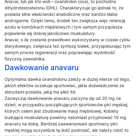
Anavar, lub jak kto woli – oxandrolon (oxa), to pochodna
dihydrotestosteronu (DHL). Charakteryzuje go jednak to, że
posiada silne właściwości anaboliczne oraz bardzo słabe
androgenne. Dzięki temu, środek ten zwiększa więc retencję
azotu w komórkach mięśniowych i tym samym przyspiesza
pojawienie się dobrej jakościowo muskulatury.
Anavar, o ile zostanie prawidłowo wykorzystany w czasie cyklu
sterydowego, zwiększa też syntezę białek, przyspieszając tym
samym proces regeneracji oraz poprawiając wydolność
fizyczną zawodnika.
Dawkowanie anavaru
Optymalna dawka oxandrolonu zależy w dużej mierze od tego,
jakich efektów oczekuje sportowiec, jakie doświadczenie ze
sterydami posiada, jaką ma płeć itd.
Zazwyczaj dawkowanie anavaru zaczyna się od 20 mg na
dzień, w przypadku początkujących sportowców płci męskiej,
których celem jest zbudowanie masy mięśniowej. Kobiety
budujące muskulaturę powinny natomiast przyjmować 10 mg
anavaru na dobę. Bardziej zaawansowani sportowcy płci
męskiej mogą oczywiście tę ilość podnosić, ale należy robić to