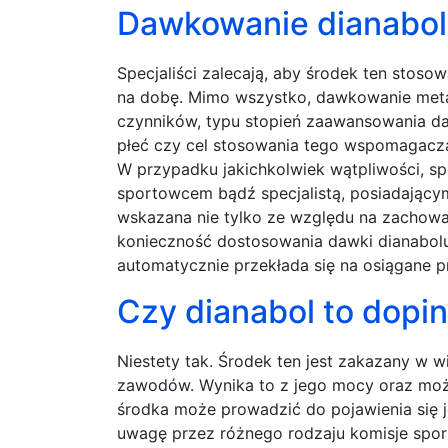
Dawkowanie dianabo
Specjaliści zalecają, aby środek ten stoso
na dobę. Mimo wszystko, dawkowanie metad
czynników, typu stopień zaawansowania da
płeć czy cel stosowania tego wspomagacz
W przypadku jakichkolwiek wątpliwości, s
sportowcem bądź specjalistą, posiadającym
wskazana nie tylko ze względu na zachowa
konieczność dostosowania dawki dianabolu
automatycznie przekłada się na osiągane pr
Czy dianabol to dopi
Niestety tak. Środek ten jest zakazany w w
zawodów. Wynika to z jego mocy oraz możl
środka może prowadzić do pojawienia się 
uwagę przez różnego rodzaju komisje spo