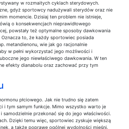
stywany w rozmaitych cyklach sterydowych.
zne, gdyż sportowcy nadużywali sterydów oraz nie
im momencie. Dzisiaj ten problem nie istnieje,
mówią o konsekwencjach nieprawidłowego
ęcej, powstały też optymalne sposoby dawkowania
. Oznacza to, że każdy sportowiec posiada
p. metandienonu, wie jak go racjonalnie
by w pełni wykorzystać jego możliwości i
ki uboczne jego niewłaściwego dawkowania. W ten
e efekty dianabolu oraz zachować przy tym
u
ormonu płciowego. Jak nie trudno się zatem
i i tym samym funkcje. Mimo wszystko warto je
i samodzielnie przekonać się do jego właściwości.
ach. Dzięki temu więc, sportowiec zyskuje większą
inek, a także poprawę ogólnej wydolności mięśni.