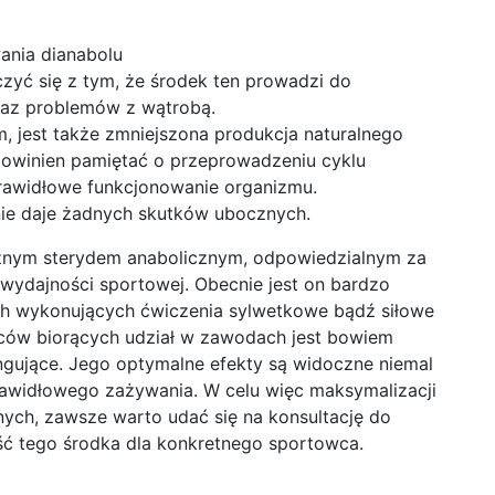
ania dianabolu
iczyć się z tym, że środek ten prowadzi do
oraz problemów z wątrobą.
, jest także zmniejszona produkcja naturalnego
powinien pamiętać o przeprowadzeniu cyklu
awidłowe funkcjonowanie organizmu.
 nie daje żadnych skutków ubocznych.
znym sterydem anabolicznym, odpowiedzialnym za
wydajności sportowej. Obecnie jest on bardzo
ch wykonujących ćwiczenia sylwetkowe bądź siłowe
ców biorących udział w zawodach jest bowiem
ngujące. Jego optymalne efekty są widoczne niemal
rawidłowego zażywania. W celu więc maksymalizacji
nych, zawsze warto udać się na konsultację do
ość tego środka dla konkretnego sportowca.