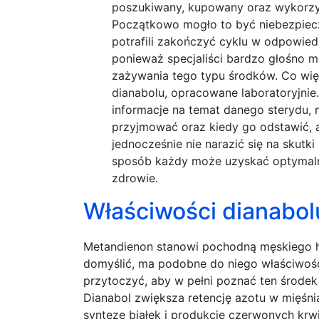
poszukiwany, kupowany oraz wykorzy
Początkowo mogło to być niebezpiec
potrafili zakończyć cyklu w odpowiedn
ponieważ specjaliści bardzo głośno 
zażywania tego typu środków. Co wi
dianabolu, opracowane laboratoryjnie
informacje na temat danego sterydu, n
przyjmować oraz kiedy go odstawić, a
jednocześnie nie narazić się na skut
sposób każdy może uzyskać optymaln
zdrowie.
Właściwości dianabol
Metandienon stanowi pochodną męskiego h
domyślić, ma podobne do niego właściwośc
przytoczyć, aby w pełni poznać ten środek 
Dianabol zwiększa retencję azotu w mięśni
syntezę białek i produkcję czerwonych krw