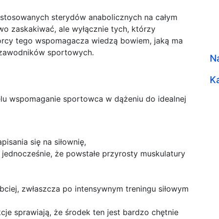
j stosowanych sterydów anabolicznych na całym
o zaskakiwać, ale wyłącznie tych, którzy
biorcy tego wspomagacza wiedzą bowiem, jaką ma
u zawodników sportowych.
N
K
celu wspomaganie sportowca w dążeniu do idealnej
isania się na siłownię,
jednocześnie, że powstałe przyrosty muskulatury
zybciej, zwłaszcza po intensywnym treningu siłowym
cje sprawiają, że środek ten jest bardzo chętnie