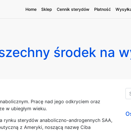
Home
Sklep
Cennik sterydów
Płatność
Wysyłk
szechny środek na w
nabolicznym. Pracę nad jego odkryciem oraz
cze w ubiegłym wieku.
O
 na rynku sterydów anaboliczno-androgennych SAA,
eutyczną z Ameryki, noszącą nazwę Ciba