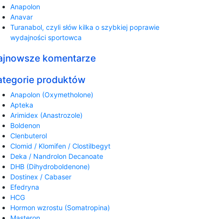
Anapolon
Anavar
Turanabol, czyli słów kilka o szybkiej poprawie
wydajności sportowca
ajnowsze komentarze
ategorie produktów
Anapolon (Oxymetholone)
Apteka
Arimidex (Anastrozole)
Boldenon
Clenbuterol
Clomid / Klomifen / Clostilbegyt
Deka / Nandrolon Decanoate
DHB (Dihydroboldenone)
Dostinex / Cabaser
Efedryna
HCG
Hormon wzrostu (Somatropina)
Masteron