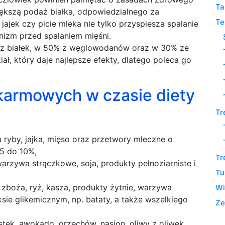
Ta
iększą podaż białka, odpowiedzialnego za
Te
ajek czy picie mleka nie tylko przyspiesza spalanie
anizm przed spalaniem mięśni.
% z białek, w 50% z węglowodanów oraz w 30% ze
ał, który daje najlepsze efekty, dlatego poleca go
karmowych w czasie diety
Tr
 ryby, jajka, mięso oraz przetwory mleczne o
,5 do 10%,
Tr
warzywa strączkowe, soja, produkty pełnoziarniste i
Tu
 zboża, ryż, kasza, produkty żytnie, warzywa
Wi
sie glikemicznym, np. bataty, a także wszelkiego
Ze
tek, awokado, orzechów, nasion, oliwy z oliwek,