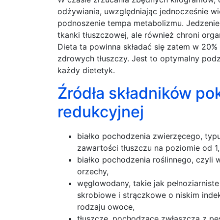
odżywiania, uwzględniając jednocześnie w
podnoszenie tempa metabolizmu. Jedzenie j
tkanki tłuszczowej, ale również chroni org
Dieta ta powinna składać się zatem w 20
zdrowych tłuszczy. Jest to optymalny podzi
każdy dietetyk.
Źródła składników po
redukcyjnej
białko pochodzenia zwierzęcego, typu
zawartości tłuszczu na poziomie od 1
białko pochodzenia roślinnego, czyli 
orzechy,
węglowodany, takie jak pełnoziarniste
skrobiowe i strączkowe o niskim indek
rodzaju owoce,
tłuszcze, pochodzące zwłaszcza z pes