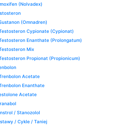
moxifen (Nolvadex)
stosteron
Sustanon (Omnadren)
Testosteron Cypionate (Cypionat)
Testosteron Enanthate (Prolongatum)
Testosteron Mix
Testosteron Propionat (Propionicum)
enbolon
Trenbolon Acetate
Trenbolon Enanthate
estolone Acetate
ranabol
nstrol / Stanozolol
stawy / Cykle / Taniej