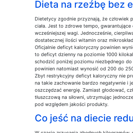
Dieta na rzeźbę bez e
Dietetycy zgodnie przyznają, że człowiek
ciała. Jest to zdrowe tempo, gwarantujące 
wcześniejszej wagi. Jednocześnie, cierpl
dostatecznej ilości witamin oraz mikroskła
Oficjalnie deficyt kaloryczny powinien wyn
to deficyt dzienny na poziomie 1000 kilokal
schodzić poniżej poziomu niezbędnego do w
powinien natomiast wynosić od 200 do 250 
Zbyt restrykcyjny deficyt kaloryczny nie 
na takie zachowanie bardzo negatywnie i j
oszczędzać energię. Zamiast głodować, cz
tłuszczową na siłowni, utrzymując jednocz
pod względem jakości produkty.
Co jeść na diecie red
W czasie zrzucania zbędnych kilogramów,