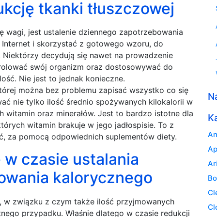
kcję tkanki tłuszczowej
ę wagi, jest ustalenie dziennego zapotrzebowania
Internet i skorzystać z gotowego wzoru, do
. Niektórzy decydują się nawet na prowadzenie
ntrolować swój organizm oraz dostosowywać do
ość. Nie jest to jednak konieczne.
której można bez problemu zapisać wszystko co się
N
wać nie tylko ilość średnio spożywanych kilokalorii w
h witamin oraz minerałów. Jest to bardzo istotne dla
K
tórych witamin brakuje w jego jadłospisie. To z
An
ić, za pomocą odpowiednich suplementów diety.
Ap
w czasie ustalania
Ar
owania kalorycznego
Bo
Cl
, w związku z czym także ilość przyjmowanych
Cl
etnego przypadku. Właśnie dlatego w czasie redukcji