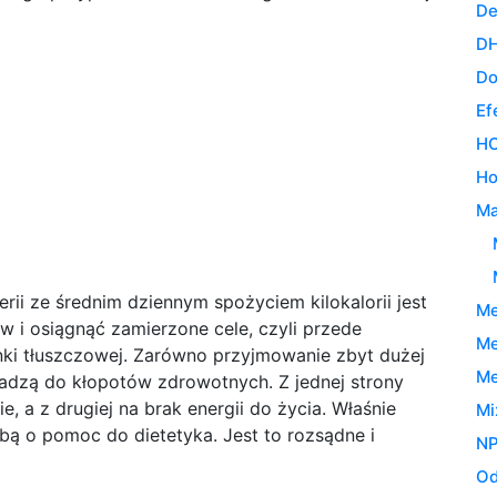
De
DH
Do
Ef
H
Ho
Ma
rii ze średnim dziennym spożyciem kilokalorii jest
Me
w i osiągnąć zamierzone cele, czyli przede
Me
ki tłuszczowej. Zarówno przyjmowanie zbyt dużej
Me
prowadzą do kłopotów zdrowotnych. Z jednej strony
, a z drugiej na brak energii do życia. Właśnie
Mi
bą o pomoc do dietetyka. Jest to rozsądne i
NP
Od