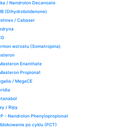
ka / Nandrolon Decanoate
B (Dihydroboldenone)
stinex / Cabaser
edryna
CG
rmon wzrostu (Somatropina)
steron
Masteron Enanthate
Masteron Propionat
galia / MegaCE
ridia
tanabol
xy / Ripy
P - Nandrolon Phenylopropionat
blokowanie po cyklu (PCT)