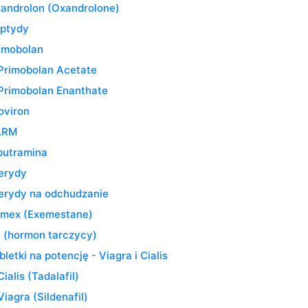
androlon (Oxandrolone)
ptydy
imobolan
Primobolan Acetate
Primobolan Enanthate
oviron
ARM
butramina
erydy
erydy na odchudzanie
mex (Exemestane)
 (hormon tarczycy)
bletki na potencję - Viagra i Cialis
Cialis (Tadalafil)
Viagra (Sildenafil)