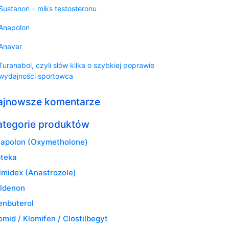
Sustanon – miks testosteronu
Anapolon
Anavar
Turanabol, czyli słów kilka o szybkiej poprawie
wydajności sportowca
ajnowsze komentarze
ategorie produktów
apolon (Oxymetholone)
teka
imidex (Anastrozole)
ldenon
enbuterol
omid / Klomifen / Clostilbegyt