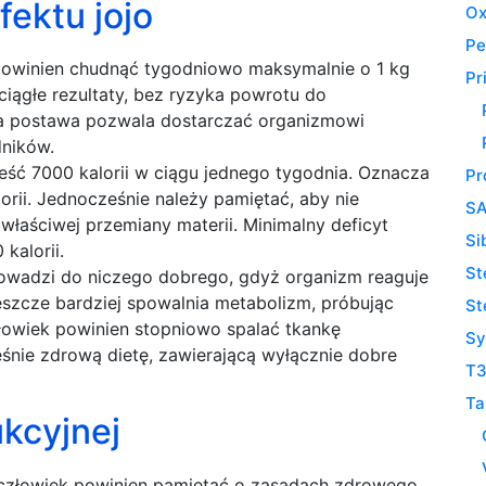
fektu jojo
Ox
Pe
 powinien chudnąć tygodniowo maksymalnie o 1 kg
Pr
ciągłe rezultaty, bez ryzyka powrotu do
iwa postawa pozwala dostarczać organizmowi
dników.
ieść 7000 kalorii w ciągu jednego tygodnia. Oznacza
Pr
orii. Jednocześnie należy pamiętać, aby nie
S
łaściwej przemiany materii. Minimalny deficyt
Si
kalorii.
St
prowadzi do niczego dobrego, gdyż organizm reaguje
eszcze bardziej spowalnia metabolizm, próbując
St
łowiek powinien stopniowo spalać tkankę
Sy
eśnie zdrową dietę, zawierającą wyłącznie dobre
T3
Ta
ukcyjnej
 człowiek powinien pamiętać o zasadach zdrowego