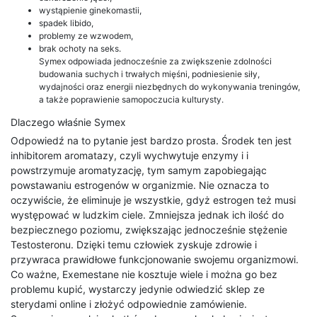
wystąpienie ginekomastii,
spadek libido,
problemy ze wzwodem,
brak ochoty na seks.
Symex odpowiada jednocześnie za zwiększenie zdolności
budowania suchych i trwałych mięśni, podniesienie siły,
wydajności oraz energii niezbędnych do wykonywania treningów,
a także poprawienie samopoczucia kulturysty.
Dlaczego właśnie Symex
Odpowiedź na to pytanie jest bardzo prosta. Środek ten jest
inhibitorem aromatazy, czyli wychwytuje enzymy i i
powstrzymuje aromatyzację, tym samym zapobiegając
powstawaniu estrogenów w organizmie. Nie oznacza to
oczywiście, że eliminuje je wszystkie, gdyż estrogen też musi
występować w ludzkim ciele. Zmniejsza jednak ich ilość do
bezpiecznego poziomu, zwiększając jednocześnie stężenie
Testosteronu. Dzięki temu człowiek zyskuje zdrowie i
przywraca prawidłowe funkcjonowanie swojemu organizmowi.
Co ważne, Exemestane nie kosztuje wiele i można go bez
problemu kupić, wystarczy jedynie odwiedzić sklep ze
sterydami online i złożyć odpowiednie zamówienie.