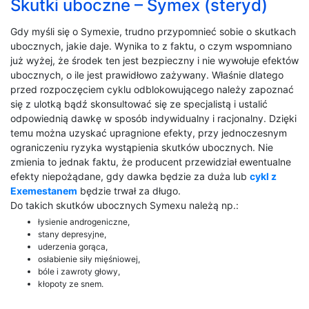
Skutki uboczne – Symex (steryd)
Gdy myśli się o Symexie, trudno przypomnieć sobie o skutkach
ubocznych, jakie daje. Wynika to z faktu, o czym wspomniano
już wyżej, że środek ten jest bezpieczny i nie wywołuje efektów
ubocznych, o ile jest prawidłowo zażywany. Właśnie dlatego
przed rozpoczęciem cyklu odblokowującego należy zapoznać
się z ulotką bądź skonsultować się ze specjalistą i ustalić
odpowiednią dawkę w sposób indywidualny i racjonalny. Dzięki
temu można uzyskać upragnione efekty, przy jednoczesnym
ograniczeniu ryzyka wystąpienia skutków ubocznych. Nie
zmienia to jednak faktu, że producent przewidział ewentualne
efekty niepożądane, gdy dawka będzie za duża lub
cykl z
Exemestanem
będzie trwał za długo.
Do takich skutków ubocznych Symexu należą np.:
łysienie androgeniczne,
stany depresyjne,
uderzenia gorąca,
osłabienie siły mięśniowej,
bóle i zawroty głowy,
kłopoty ze snem.