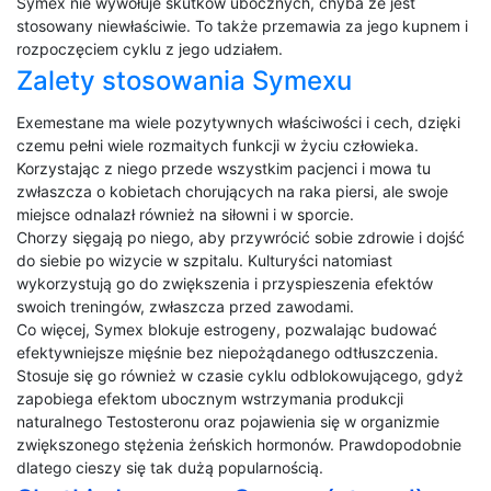
Symex nie wywołuje skutków ubocznych, chyba że jest
stosowany niewłaściwie. To także przemawia za jego kupnem i
rozpoczęciem cyklu z jego udziałem.
Zalety stosowania Symexu
Exemestane ma wiele pozytywnych właściwości i cech, dzięki
czemu pełni wiele rozmaitych funkcji w życiu człowieka.
Korzystając z niego przede wszystkim pacjenci i mowa tu
zwłaszcza o kobietach chorujących na raka piersi, ale swoje
miejsce odnalazł również na siłowni i w sporcie.
Chorzy sięgają po niego, aby przywrócić sobie zdrowie i dojść
do siebie po wizycie w szpitalu. Kulturyści natomiast
wykorzystują go do zwiększenia i przyspieszenia efektów
swoich treningów, zwłaszcza przed zawodami.
Co więcej, Symex blokuje estrogeny, pozwalając budować
efektywniejsze mięśnie bez niepożądanego odtłuszczenia.
Stosuje się go również w czasie cyklu odblokowującego, gdyż
zapobiega efektom ubocznym wstrzymania produkcji
naturalnego Testosteronu oraz pojawienia się w organizmie
zwiększonego stężenia żeńskich hormonów. Prawdopodobnie
dlatego cieszy się tak dużą popularnością.