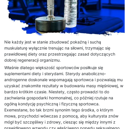
Nie każdy jest w stanie zbudować pokaźną i suchą
muskulaturę wyłącznie trenując na siłowni, trzymając się
prawidłowej diety oraz przestrzegając zasad dotyczących
dobrej regeneracji organizmu.
Właśnie dlatego większość sportowców posiłkuje się
suplementami diety i sterydami. Sterydy anaboliczno-
androgenne doskonale wspomagają sportowca i pozwalają mu
uzyskać znakomite rezultaty w budowaniu masy mięśniowej, w
bardzo krótkim czasie. Niestety, często prowadzi to do
zachwiania gospodarki hormonalnej, co później rzutuje na
ogólną kondycję psychiczną i fizyczną sportowca.
Exemestane, bo tak brzmi synonim tego środka, o którym
mowa, przychodzi wówczas z pomocą, aby kulturysta znów
mógł być szczęśliwy i zdrowy, ciesząc się między innymi z
prawidłowego wzwodu czy właściwego popędu seksualnego.