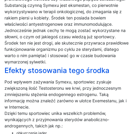
Substancją czynną Symexu jest eksmestan, co pierwotnie
wykorzystywano w terapii onkologicznej, do zmagania się z
rakiem piersi u kobiety. Środek ten posiada bowiem
właściwości antyestrogenowe oraz immunomodulujące.
Jednocześnie jednak cechy te mogą zostać wykorzystane na
siłowni, o czym od jakiegoś czasu wiedzą już sportowcy.
Środek ten nie jest drogi, ale skutecznie przywraca prawidłowe
funkcjonowanie organizmu po cyklu ze sterydami, dlatego
warto o nim pamiętać i stosować go w czasie budowania
wymarzonej sylwetki.
Efekty stosowania tego środka
Pod wpływem zażywania Symexu, sportowiec zyskuje
zwiększoną ilość Testosteronu we krwi, przy jednoczesnym
zmniejszeniu stężenia endogennego estrogenu. Taką
informację można znaleźć zarówno w ulotce Exemestanu, jak i
w Internecie.
Dzięki temu sportowiec unika wszelkich problemów,
wynikających z przyjmowania sterydów anaboliczno-
androgennych, takich jak np.:
obkurczenie jąder,