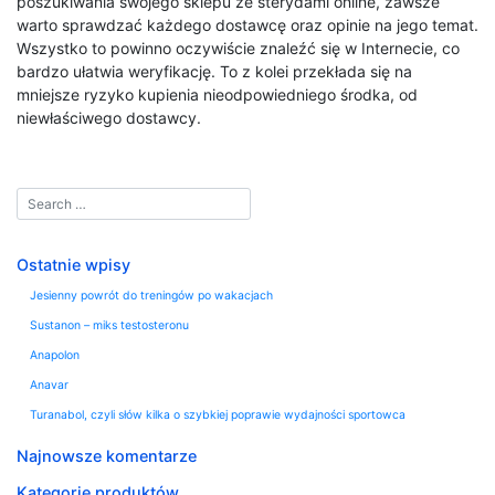
poszukiwania swojego sklepu ze sterydami online, zawsze
warto sprawdzać każdego dostawcę oraz opinie na jego temat.
Wszystko to powinno oczywiście znaleźć się w Internecie, co
bardzo ułatwia weryfikację. To z kolei przekłada się na
mniejsze ryzyko kupienia nieodpowiedniego środka, od
niewłaściwego dostawcy.
Ostatnie wpisy
Jesienny powrót do treningów po wakacjach
Sustanon – miks testosteronu
Anapolon
Anavar
Turanabol, czyli słów kilka o szybkiej poprawie wydajności sportowca
Najnowsze komentarze
Kategorie produktów