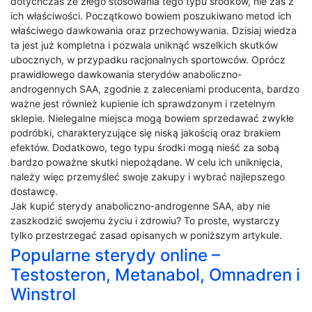
dotychczas ze złego stosowania tego typu środków, nie zaś z
ich właściwości. Początkowo bowiem poszukiwano metod ich
właściwego dawkowania oraz przechowywania. Dzisiaj wiedza
ta jest już kompletna i pozwala uniknąć wszelkich skutków
ubocznych, w przypadku racjonalnych sportowców. Oprócz
prawidłowego dawkowania sterydów anaboliczno-
androgennych SAA, zgodnie z zaleceniami producenta, bardzo
ważne jest również kupienie ich sprawdzonym i rzetelnym
sklepie. Nielegalne miejsca mogą bowiem sprzedawać zwykłe
podróbki, charakteryzujące się niską jakością oraz brakiem
efektów. Dodatkowo, tego typu środki mogą nieść za sobą
bardzo poważne skutki niepożądane. W celu ich uniknięcia,
należy więc przemyśleć swoje zakupy i wybrać najlepszego
dostawcę.
Jak kupić sterydy anaboliczno-androgenne SAA, aby nie
zaszkodzić swojemu życiu i zdrowiu? To proste, wystarczy
tylko przestrzegać zasad opisanych w poniższym artykule.
Popularne sterydy online –
Testosteron, Metanabol, Omnadren i
Winstrol