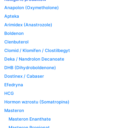
Anapolon (Oxymetholone)
Apteka
Arimidex (Anastrozole)
Boldenon
Clenbuterol
Clomid / Klomifen / Clostilbegyt
Deka / Nandrolon Decanoate
DHB (Dihydroboldenone)
Dostinex / Cabaser
Efedryna
HCG
Hormon wzrostu (Somatropina)
Masteron
Masteron Enanthate
Masteron Propionat