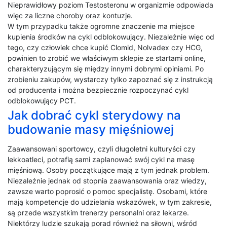
Nieprawidłowy poziom Testosteronu w organizmie odpowiada
więc za liczne choroby oraz kontuzje.
W tym przypadku także ogromne znaczenie ma miejsce
kupienia środków na cykl odblokowujący. Niezależnie więc od
tego, czy człowiek chce kupić Clomid, Nolvadex czy HCG,
powinien to zrobić we właściwym sklepie ze startami online,
charakteryzującym się między innymi dobrymi opiniami. Po
zrobieniu zakupów, wystarczy tylko zapoznać się z instrukcją
od producenta i można bezpiecznie rozpoczynać cykl
odblokowujący PCT.
Jak dobrać cykl sterydowy na
budowanie masy mięśniowej
Zaawansowani sportowcy, czyli długoletni kulturyści czy
lekkoatleci, potrafią sami zaplanować swój cykl na masę
mięśniową. Osoby początkujące mają z tym jednak problem.
Niezależnie jednak od stopnia zaawansowania oraz wiedzy,
zawsze warto poprosić o pomoc specjalistę. Osobami, które
mają kompetencje do udzielania wskazówek, w tym zakresie,
są przede wszystkim trenerzy personalni oraz lekarze.
Niektórzy ludzie szukają porad również na siłowni, wśród