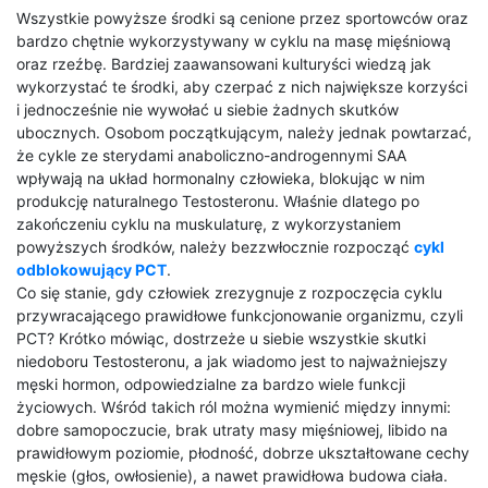
Wszystkie powyższe środki są cenione przez sportowców oraz
bardzo chętnie wykorzystywany w cyklu na masę mięśniową
oraz rzeźbę. Bardziej zaawansowani kulturyści wiedzą jak
wykorzystać te środki, aby czerpać z nich największe korzyści
i jednocześnie nie wywołać u siebie żadnych skutków
ubocznych. Osobom początkującym, należy jednak powtarzać,
że cykle ze sterydami anaboliczno-androgennymi SAA
wpływają na układ hormonalny człowieka, blokując w nim
produkcję naturalnego Testosteronu. Właśnie dlatego po
zakończeniu cyklu na muskulaturę, z wykorzystaniem
powyższych środków, należy bezzwłocznie rozpocząć
cykl
odblokowujący PCT
.
Co się stanie, gdy człowiek zrezygnuje z rozpoczęcia cyklu
przywracającego prawidłowe funkcjonowanie organizmu, czyli
PCT? Krótko mówiąc, dostrzeże u siebie wszystkie skutki
niedoboru Testosteronu, a jak wiadomo jest to najważniejszy
męski hormon, odpowiedzialne za bardzo wiele funkcji
życiowych. Wśród takich ról można wymienić między innymi:
dobre samopoczucie, brak utraty masy mięśniowej, libido na
prawidłowym poziomie, płodność, dobrze ukształtowane cechy
męskie (głos, owłosienie), a nawet prawidłowa budowa ciała.