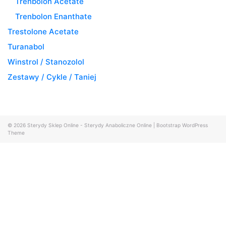
Trenbolon Acetate
Trenbolon Enanthate
Trestolone Acetate
Turanabol
Winstrol / Stanozolol
Zestawy / Cykle / Taniej
© 2026
Sterydy Sklep Online - Sterydy Anaboliczne Online
|
Bootstrap WordPress
Theme