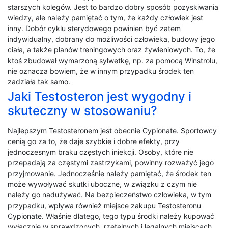
starszych kolegów. Jest to bardzo dobry sposób pozyskiwania
wiedzy, ale należy pamiętać o tym, że każdy człowiek jest
inny. Dobór cyklu sterydowego powinien być zatem
indywidualny, dobrany do możliwości człowieka, budowy jego
ciała, a także planów treningowych oraz żywieniowych. To, że
ktoś zbudował wymarzoną sylwetkę, np. za pomocą Winstrolu,
nie oznacza bowiem, że w innym przypadku środek ten
zadziała tak samo.
Jaki Testosteron jest wygodny i
skuteczny w stosowaniu?
Najlepszym Testosteronem jest obecnie Cypionate. Sportowcy
cenią go za to, że daje szybkie i dobre efekty, przy
jednoczesnym braku częstych iniekcji. Osoby, które nie
przepadają za częstymi zastrzykami, powinny rozważyć jego
przyjmowanie. Jednocześnie należy pamiętać, że środek ten
może wywoływać skutki uboczne, w związku z czym nie
należy go nadużywać. Na bezpieczeństwo człowieka, w tym
przypadku, wpływa również miejsce zakupu Testosteronu
Cypionate. Właśnie dlatego, tego typu środki należy kupować
wyłącznie w sprawdzonych, rzetelnych i legalnych miejscach.