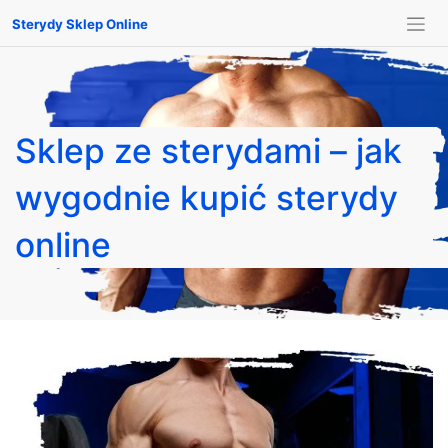
Sterydy Sklep Online
Sklep ze sterydami – jak
wygodnie kupić sterydy
online