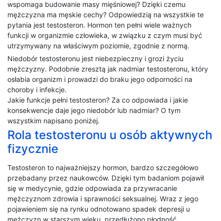
wspomaga budowanie masy mięśniowej? Dzięki czemu
mężczyzna ma męskie cechy? Odpowiedzią na wszystkie te
pytania jest testosteron. Hormon ten pełni wiele ważnych
funkcji w organizmie człowieka, w związku z czym musi być
utrzymywany na właściwym poziomie, zgodnie z normą.
Niedobór testosteronu jest niebezpieczny i grozi życiu
mężczyzny. Podobnie zresztą jak nadmiar testosteronu, który
osłabia organizm i prowadzi do braku jego odporności na
choroby i infekcje.
Jakie funkcje pełni testosteron? Za co odpowiada i jakie
konsekwencje daje jego niedobór lub nadmiar? O tym
wszystkim napisano poniżej.
Rola testosteronu u osób aktywnych
fizycznie
Testosteron to najważniejszy hormon, bardzo szczegółowo
przebadany przez naukowców. Dzięki tym badaniom pojawił
się w medycynie, gdzie odpowiada za przywracanie
mężczyznom zdrowia i sprawności seksualnej. Wraz z jego
pojawieniem się na rynku odnotowano spadek depresji u
mężczyzn w starszym wieku, przedłużono płodność