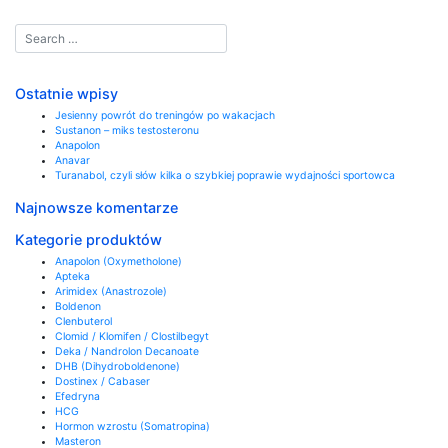
Ostatnie wpisy
Jesienny powrót do treningów po wakacjach
Sustanon – miks testosteronu
Anapolon
Anavar
Turanabol, czyli słów kilka o szybkiej poprawie wydajności sportowca
Najnowsze komentarze
Kategorie produktów
Anapolon (Oxymetholone)
Apteka
Arimidex (Anastrozole)
Boldenon
Clenbuterol
Clomid / Klomifen / Clostilbegyt
Deka / Nandrolon Decanoate
DHB (Dihydroboldenone)
Dostinex / Cabaser
Efedryna
HCG
Hormon wzrostu (Somatropina)
Masteron