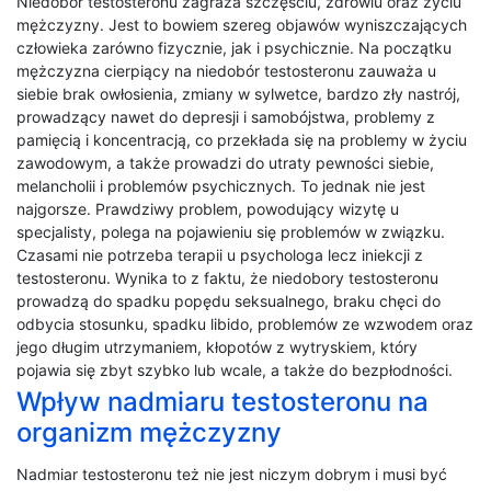
Niedobór testosteronu zagraża szczęściu, zdrowiu oraz życiu
mężczyzny. Jest to bowiem szereg objawów wyniszczających
człowieka zarówno fizycznie, jak i psychicznie. Na początku
mężczyzna cierpiący na niedobór testosteronu zauważa u
siebie brak owłosienia, zmiany w sylwetce, bardzo zły nastrój,
prowadzący nawet do depresji i samobójstwa, problemy z
pamięcią i koncentracją, co przekłada się na problemy w życiu
zawodowym, a także prowadzi do utraty pewności siebie,
melancholii i problemów psychicznych. To jednak nie jest
najgorsze. Prawdziwy problem, powodujący wizytę u
specjalisty, polega na pojawieniu się problemów w związku.
Czasami nie potrzeba terapii u psychologa lecz iniekcji z
testosteronu. Wynika to z faktu, że niedobory testosteronu
prowadzą do spadku popędu seksualnego, braku chęci do
odbycia stosunku, spadku libido, problemów ze wzwodem oraz
jego długim utrzymaniem, kłopotów z wytryskiem, który
pojawia się zbyt szybko lub wcale, a także do bezpłodności.
Wpływ nadmiaru testosteronu na
organizm mężczyzny
Nadmiar testosteronu też nie jest niczym dobrym i musi być