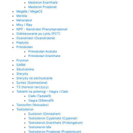
Masteron Enanthate
Masteron Propionat
Megalia / MegaCE
Meridia
Metanabol
Mixy / Ripy
NPP - Nandrolon Phenylopropionat
Odblokowanie po cyklu (PCT)
Oxandrolon (Oxandrolone)
Peptydy
Primobolan
Primobolan Acetate
Primobolan Enanthate
Proviron
SARM
Sibutramina
Sterydy
Sterydy na odchudzanie
Symex (Exemestane)
T3 (hormon tarczycy)
Tabletki na potencję - Viagra i Cialis
Cialis (Tadalafil)
Viagra (Sildenafil)
Tamoxifen (Nolvadex)
Testosteron
Sustanon (Omnadren)
Testosteron Cypionate (Cypionat)
Testosteron Enanthate (Prolongatum)
Testosteron Mix
Testosteron Propionat (Propionicum)