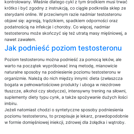
kontrolowany. Właśnie dlatego cykl z tym środkiem musi trwać
krótko i być zgodny z instrukcją, co ciągle podkreśla sklep ze
sterydami online. W przeciwnym razie nadmiar testosteronu
objawi się: agresją, trądzikiem, spadkiem odporności oraz
podatnością na infekcje i choroby. Co więcej, nadmiar
testosteronu może skończyć się też utratą masy mięśniowej, a
nawet zawałem.
Jak podnieść poziom testosteronu
Poziom testosteronu można podnieść za pomocą leków, ale
warto na początek wypróbować inną metodę, mianowicie
naturalne sposoby na podniesienie poziomu testosteronu w
organizmie. Należą do nich między innymi: dieta (zwłaszcza
bogata w pełnowartościowe produkty i uboga w niezdrowe
tłuszcze, alkohol czy słodycze), intensywny trening na siłowni,
suplementy diety typu cynk, a także spożywanie dużych ilości
imbiru.
Jeżeli natomiast chodzi o syntetyczne sposoby podniesienia
poziomu testosteronu, to przepisuje je lekarz, prawdopodobnie
w formie domięśniowej iniekcji, zdrowej dla żołądka i wątroby.