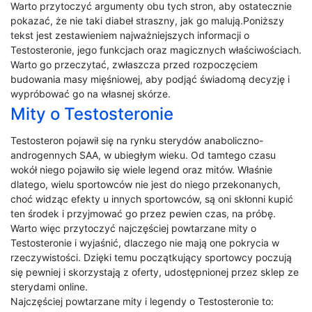
Warto przytoczyć argumenty obu tych stron, aby ostatecznie
pokazać, że nie taki diabeł straszny, jak go malują.Poniższy
tekst jest zestawieniem najważniejszych informacji o
Testosteronie, jego funkcjach oraz magicznych właściwościach.
Warto go przeczytać, zwłaszcza przed rozpoczęciem
budowania masy mięśniowej, aby podjąć świadomą decyzję i
wypróbować go na własnej skórze.
Mity o Testosteronie
Testosteron pojawił się na rynku sterydów anaboliczno-
androgennych SAA, w ubiegłym wieku. Od tamtego czasu
wokół niego pojawiło się wiele legend oraz mitów. Właśnie
dlatego, wielu sportowców nie jest do niego przekonanych,
choć widząc efekty u innych sportowców, są oni skłonni kupić
ten środek i przyjmować go przez pewien czas, na próbę.
Warto więc przytoczyć najczęściej powtarzane mity o
Testosteronie i wyjaśnić, dlaczego nie mają one pokrycia w
rzeczywistości. Dzięki temu początkujący sportowcy poczują
się pewniej i skorzystają z oferty, udostępnionej przez sklep ze
sterydami online.
Najczęściej powtarzane mity i legendy o Testosteronie to: