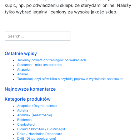
kupić, np. po odwiedzeniu sklepu ze sterydami online. Należy
tylko wybrać legalny i ceniony za wysoką jakość sklep.
Ostatnie wpisy
Jesienny powrót do treningów po wakacjach
Sustanon – miks testosteronu
Anapolon
Anavar
Turanabol, czyli słów kilka o szybkiej poprawie wydajności sportowca
Najnowsze komentarze
Kategorie produktów
Anapolon (Oxymetholone)
Apteka
Arimidex (Anastrozole)
Boldenon
Clenbuterol
Clomid / Klomifen / Clostilbegyt
Deka / Nandrolon Decanoate
DHB (Dihydroboldenone)