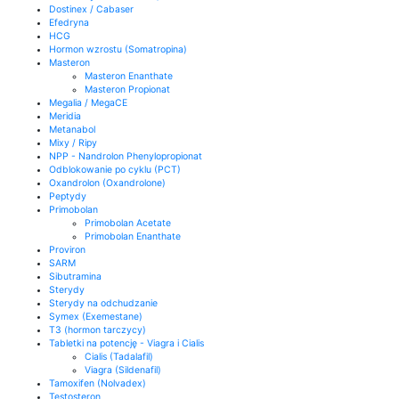
Dostinex / Cabaser
Efedryna
HCG
Hormon wzrostu (Somatropina)
Masteron
Masteron Enanthate
Masteron Propionat
Megalia / MegaCE
Meridia
Metanabol
Mixy / Ripy
NPP - Nandrolon Phenylopropionat
Odblokowanie po cyklu (PCT)
Oxandrolon (Oxandrolone)
Peptydy
Primobolan
Primobolan Acetate
Primobolan Enanthate
Proviron
SARM
Sibutramina
Sterydy
Sterydy na odchudzanie
Symex (Exemestane)
T3 (hormon tarczycy)
Tabletki na potencję - Viagra i Cialis
Cialis (Tadalafil)
Viagra (Sildenafil)
Tamoxifen (Nolvadex)
Testosteron