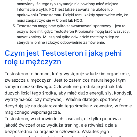
omawiany, że tego typu sytuacje nie powinny mieć miejsca.
Informacja o cyklu PCT jest także zawarta na ulotce lub
opakowaniu Testosteronu. Dzięki temu każdy sportowiec wie, że
musi zaopatrzyć się w Clomit lub HCG.
Testosteron mogą brać tylko zaawansowani sportowcy – jest to
oczywiście mit, gdyż Testosteron Propionate mogą brać wszyscy,
nawet kobiety. Muszą oni tylko odwiedzić rzetelny sklep ze
sterydami online i złożyć odpowiednie zamówienie.
Czym jest Testosteron i jaką pełni
rolę u mężczyzn
Testosteron to hormon, który występuje w ludzkim organizmie,
zwłaszcza u mężczyzn. Jest to zatem coś naturalnego i tym
samym nieszkodliwego. Człowiek nie produkuje jednak tak
dużych ilości tego środka, aby mieć dużo energii, siły, kondycji,
wytrzymałości czy motywacji. Właśnie dlatego, sportowcy
decydują się na dostarczanie tego środka z zewnątrz, w formie
magicznego wspomagacza.
Testosteron, w odpowiednich ilościach, nie tylko poprawia
jakość ćwiczeń oraz wydłuża trening, ale również działa
bezpośrednio na organizm człowieka. Wskutek jego