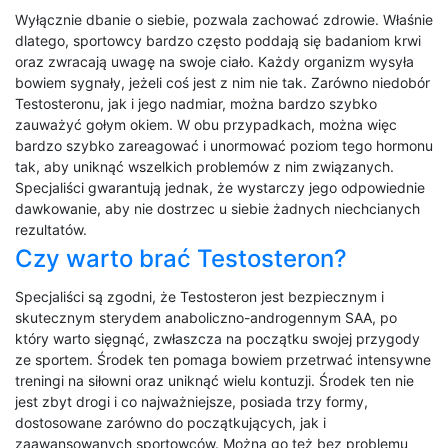
Wyłącznie dbanie o siebie, pozwala zachować zdrowie. Właśnie
dlatego, sportowcy bardzo często poddają się badaniom krwi
oraz zwracają uwagę na swoje ciało. Każdy organizm wysyła
bowiem sygnały, jeżeli coś jest z nim nie tak. Zarówno niedobór
Testosteronu, jak i jego nadmiar, można bardzo szybko
zauważyć gołym okiem. W obu przypadkach, można więc
bardzo szybko zareagować i unormować poziom tego hormonu
tak, aby uniknąć wszelkich problemów z nim związanych.
Specjaliści gwarantują jednak, że wystarczy jego odpowiednie
dawkowanie, aby nie dostrzec u siebie żadnych niechcianych
rezultatów.
Czy warto brać Testosteron?
Specjaliści są zgodni, że Testosteron jest bezpiecznym i
skutecznym sterydem anaboliczno-androgennym SAA, po
który warto sięgnąć, zwłaszcza na początku swojej przygody
ze sportem. Środek ten pomaga bowiem przetrwać intensywne
treningi na siłowni oraz uniknąć wielu kontuzji. Środek ten nie
jest zbyt drogi i co najważniejsze, posiada trzy formy,
dostosowane zarówno do początkujących, jak i
zaawansowanych sportowców. Można go też bez problemu