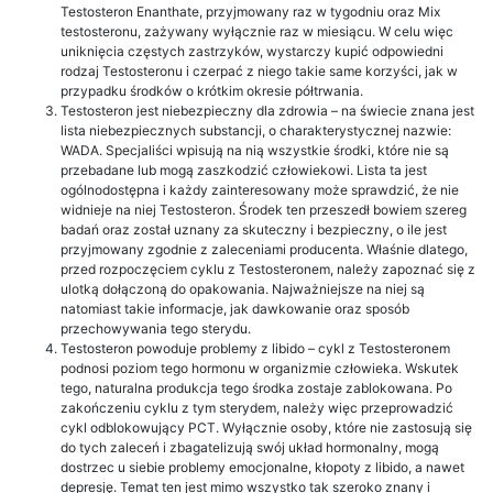
Testosteron Enanthate, przyjmowany raz w tygodniu oraz Mix
testosteronu, zażywany wyłącznie raz w miesiącu. W celu więc
uniknięcia częstych zastrzyków, wystarczy kupić odpowiedni
rodzaj Testosteronu i czerpać z niego takie same korzyści, jak w
przypadku środków o krótkim okresie półtrwania.
Testosteron jest niebezpieczny dla zdrowia – na świecie znana jest
lista niebezpiecznych substancji, o charakterystycznej nazwie:
WADA. Specjaliści wpisują na nią wszystkie środki, które nie są
przebadane lub mogą zaszkodzić człowiekowi. Lista ta jest
ogólnodostępna i każdy zainteresowany może sprawdzić, że nie
widnieje na niej Testosteron. Środek ten przeszedł bowiem szereg
badań oraz został uznany za skuteczny i bezpieczny, o ile jest
przyjmowany zgodnie z zaleceniami producenta. Właśnie dlatego,
przed rozpoczęciem cyklu z Testosteronem, należy zapoznać się z
ulotką dołączoną do opakowania. Najważniejsze na niej są
natomiast takie informacje, jak dawkowanie oraz sposób
przechowywania tego sterydu.
Testosteron powoduje problemy z libido – cykl z Testosteronem
podnosi poziom tego hormonu w organizmie człowieka. Wskutek
tego, naturalna produkcja tego środka zostaje zablokowana. Po
zakończeniu cyklu z tym sterydem, należy więc przeprowadzić
cykl odblokowujący PCT. Wyłącznie osoby, które nie zastosują się
do tych zaleceń i zbagatelizują swój układ hormonalny, mogą
dostrzec u siebie problemy emocjonalne, kłopoty z libido, a nawet
depresję. Temat ten jest mimo wszystko tak szeroko znany i