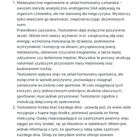
Niebezpieczne ingerowanie w układ hormonalny człowieka –
owszem sterydy anaboliczno-androgenne SAA wpływają na
organizm człowieka, ale nie stanowią dla niego ryzyka. Wystarczy
tylko właściwie go dawkować, nieprzekraczając dozwolonych
norm.
Prawidłowo zażywany, Testosteron daje wyłącznie pozytywne
skutki. Wśród nich należy wymienić m.in. zwiększoną siłę oraz
energię, wzmożoną motywację do działania, podniesione
wytrzymałość i kondycję na siłowni, przyspieszoną pracę
metabolizmu, ułatwione zrzucanie kilogramów, a także lepiej
odżywione czy dotlenione mięśnie. Wszystkie te procesy skutkują
natomiast szybszymi przyrostami masy mięśniowej oraz
budowaniem rzeźby.
Testosteron wpływa więc na układ hormonalny sportowca, ale
wyłącznie w sposób pozytywny, pozwalający osiągnąć
zamierzone wcześniej cele sportowe. W celu osiągnięcia tych
korzyści, przy jednoczesnym uniknięciu skutków ubocznych,
sportowiec musi jednak przyjmować Testosteron zgodnie z
instrukcją dołączoną do opakowania.
Testosteron trzeba brać każdego dnia – prawdą jest, że wiele osób
rezygnuje z kupna tego środka, ponieważ posiada on formę
iniekcyjną. Osoby nieprzepadające za zastrzykami powinny więc
sięgać po inny środek, np. po Masteron w tabletkach. Mitem jest
jednak informacja o tym, że sportowcy robią sobie zastrzyki
każdego dnia. Sklep ze sterydami online oferuje bowiem