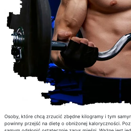
Osoby, które chcą zrzucić zbędne kilogramy i tym samy
powinny przejść na dietę o obniżonej kaloryczności. Po
samym odsłonić ostatecznie zarys mięśni. Ważne jest j