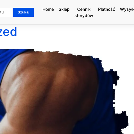
Home
Sklep
Cennik
Płatność
Wysył
sterydów
zed