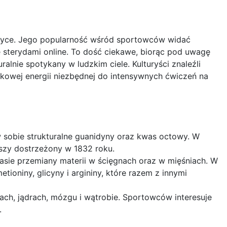
styce. Jego popularność wśród sportowców widać
 sterydami online. To dość ciekawe, biorąc pod uwagę
ralnie spotykany w ludzkim ciele. Kulturyści znaleźli
tkowej energii niezbędnej do intensywnych ćwiczeń na
w sobie strukturalne guanidyny oraz kwas octowy. W
wszy dostrzeżony w 1832 roku.
asie przemiany materii w ścięgnach oraz w mięśniach. W
ioniny, glicyny i argininy, które razem z innymi
kach, jądrach, mózgu i wątrobie. Sportowców interesuje
.