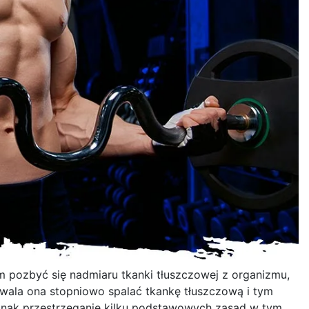
m pozbyć się nadmiaru tkanki tłuszczowej z organizmu,
zwala ona stopniowo spalać tkankę tłuszczową i tym
ednak przestrzeganie kilku podstawowych zasad w tym